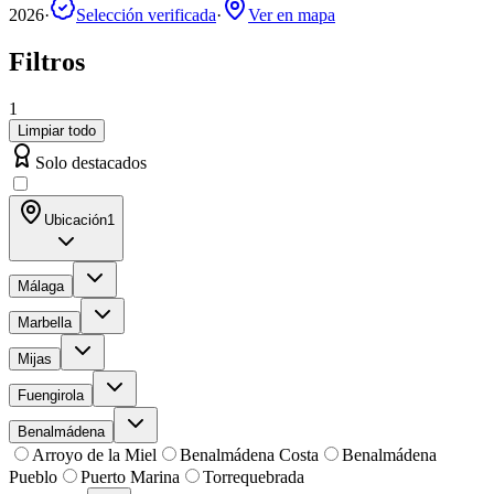
2026
·
Selección verificada
·
Ver en mapa
Filtros
1
Limpiar todo
Solo destacados
Ubicación
1
Málaga
Marbella
Mijas
Fuengirola
Benalmádena
Arroyo de la Miel
Benalmádena Costa
Benalmádena
Pueblo
Puerto Marina
Torrequebrada