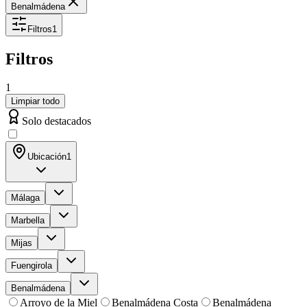
Benalmádena
Filtros
1
Filtros
1
Limpiar todo
Solo destacados
Ubicación
1
Málaga
Marbella
Mijas
Fuengirola
Benalmádena
Arroyo de la Miel
Benalmádena Costa
Benalmádena