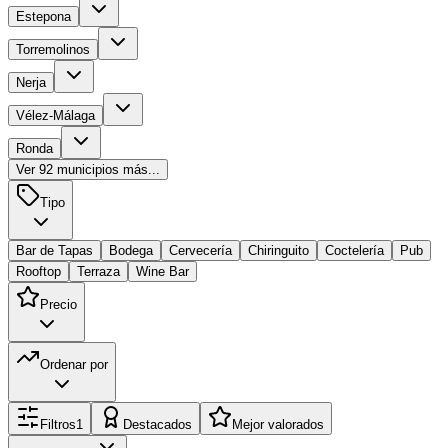
Estepona
Torremolinos
Nerja
Vélez-Málaga
Ronda
Ver
92
municipios más...
Tipo
Bar de Tapas
Bodega
Cervecería
Chiringuito
Coctelería
Pub
Rooftop
Terraza
Wine Bar
Precio
Ordenar por
Filtros
1
Destacados
Mejor valorados