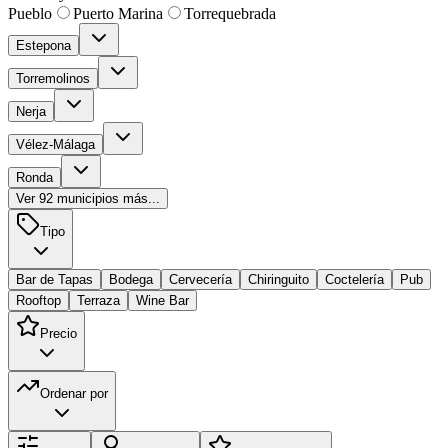
Pueblo
Puerto Marina
Torrequebrada
Estepona
Torremolinos
Nerja
Vélez-Málaga
Ronda
Ver
92
municipios más...
Tipo
Bar de Tapas
Bodega
Cervecería
Chiringuito
Coctelería
Pub
Rooftop
Terraza
Wine Bar
Precio
Ordenar por