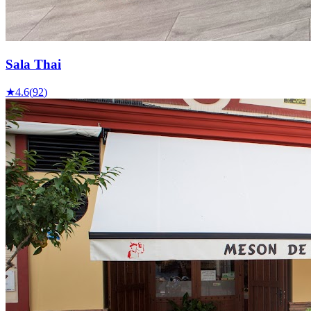
Sala Thai
★
4.6
(
92
)