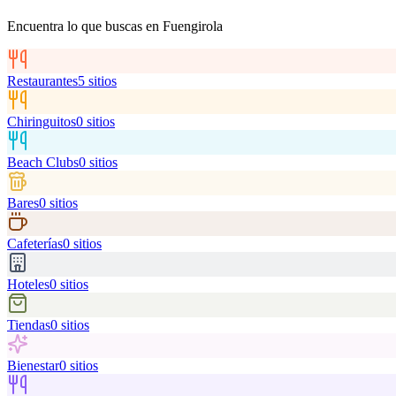
Encuentra lo que buscas en
Fuengirola
Restaurantes
5
sitios
Chiringuitos
0
sitios
Beach Clubs
0
sitios
Bares
0
sitios
Cafeterías
0
sitios
Hoteles
0
sitios
Tiendas
0
sitios
Bienestar
0
sitios