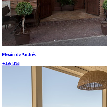
Mesón de Andrés
★
4.6
(
1434
)