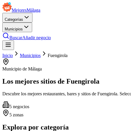
Mejores
Málaga
Categorías
Municipios
Buscar
Añadir negocio
Inicio
Municipios
Fuengirola
Municipio de Málaga
Los mejores sitios de
Fuengirola
Descubre los mejores restaurantes, bares y sitios de Fuengirola. Selecc
5
negocios
5
zonas
Explora por categoría