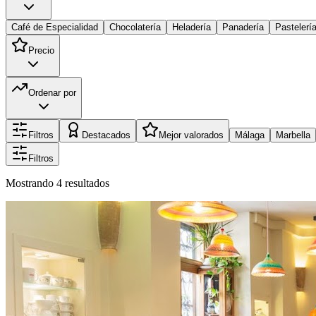
Café de Especialidad
Chocolatería
Heladería
Panadería
Pastelerí
Precio
Ordenar por
Filtros
Destacados
Mejor valorados
Málaga
Marbella
Filtros
Mostrando
4
resultados