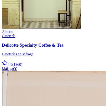
Abierto
Cafetería
Delicotte Specialty Coffee & Tea
Cafeterías en Málaga
4.9
(
1860
)
Málaga
€€