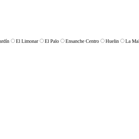
ardín
El Limonar
El Palo
Ensanche Centro
Huelin
La Mal