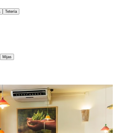
a
Tetería
Mijas