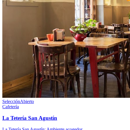
Selección
Abierto
Cafetería
La Tetería San Agustín
La Tetería San Agustín: Ambiente acogedor