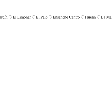
ardín
El Limonar
El Palo
Ensanche Centro
Huelin
La Mal