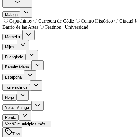
Málaga
Capuchinos
Carretera de Cádiz
Centro Histórico
Ciudad J
Barrio de las Artes
Teatinos - Universidad
Marbella
Mijas
Fuengirola
Benalmádena
Estepona
Torremolinos
Nerja
Vélez-Málaga
Ronda
Ver
92
municipios más...
Tipo