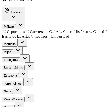
Ubicación
Málaga
Capuchinos
Carretera de Cádiz
Centro Histórico
Ciudad J
Barrio de las Artes
Teatinos - Universidad
Marbella
Mijas
Fuengirola
Benalmádena
Estepona
Torremolinos
Nerja
Vélez-Málaga