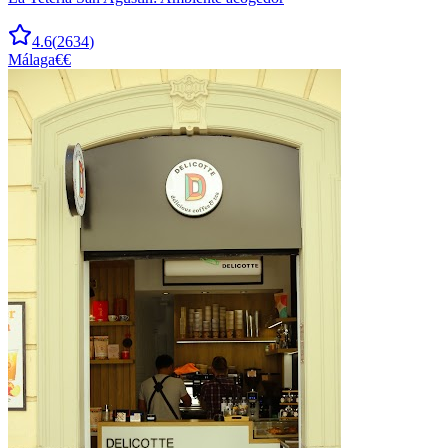
4.6
(
2634
)
Málaga
€€