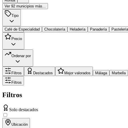
Ronda
Ver
92
municipios más...
Tipo
Café de Especialidad
Chocolatería
Heladería
Panadería
Pastelerí
Precio
Ordenar por
Filtros
Destacados
Mejor valorados
Málaga
Marbella
Filtros
Filtros
Solo destacados
Ubicación