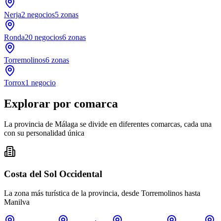
Nerja
2
negocios
5
zonas
Ronda
20
negocios
6
zonas
Torremolinos
6
zonas
Torrox
1
negocio
Explorar por comarca
La provincia de Málaga se divide en diferentes comarcas, cada una
con su personalidad única
Costa del Sol Occidental
La zona más turística de la provincia, desde Torremolinos hasta
Manilva