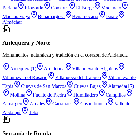
Periana
Riogordo
Comares
El Borge
Moclinejo
Macharaviaya
Benamargosa
Benamocarra
Iznate
Almáchar
Antequera y Norte
Monumentos, naturaleza y tradición en el corazón de Andalucía
Antequera
(
1
)
Archidona
Villanueva de Algaidas
Villanueva del Rosario
Villanueva del Trabuco
Villanueva de
Tapia
Cuevas de San Marcos
Cuevas Bajas
Alameda
(
17
)
Mollina
Fuente de Piedra
Humilladero
Campillos
Almargen
Ardales
Carratraca
Casarabonela
Valle de
Abdalajís
Teba
Serranía de Ronda