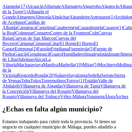
Alameda
(
17
)
Alcaucín
Alfarnate
Alfarnatejo
Algarrobo
Algatocín
Alhaur
de la Torre
(
1
)
Alhaurín el
Grande
Almargen
Almogía
Almáchar
Alpandeire
Antequera
(
1
)
Archido
de Aceituno
Canillas de
Albaida
Carratraca
Cartajima
Casabermeja
Casarabonela
Casares
(
1
)
Cañe
la Real
Colmenar
Comares
Cortes de la Frontera
Coín
Cuevas
Bajas
Cuevas de San Marcos
Cuevas del
Becerro
Cártama
Cómpeta
Cútar
El Borge
El Burgo
El
Gastor
Estepona
(
2
)
Faraján
Frigiliana
Fuengirola
(
5
)
Fuente de
Piedra
Gaucín
Genalguacil
Guaro
Humilladero
Igualeja
Istán
Iznate
Jimera
de Líbar
Jubrique
Júzcar
La
Viñuela
Macharaviaya
Manilva
Marbella
(
10
)
Mijas
(
5
)
Moclinejo
Mollina
de la
Victoria
Riogordo
Ronda
(
20
)
Salares
Sayalonga
Sedella
Serrato
Sierra
de Yeguas
Teba
Tolox
Torremolinos
Torrox
(
1
)
Totalán
Valle de
Abdalajís
Villanueva de Algaidas
Villanueva de Tapia
Villanueva de
la Concepción
Villanueva del Rosario
Villanueva del
Rosario
Villanueva del Trabuco
Vélez-Málaga
Yunquera
Álora
Árchez
¿Echas en falta algún municipio?
Estamos trabajando para cubrir toda la provincia. Si tienes un
negocio en cualquier municipio de Málaga, puedes añadirlo a