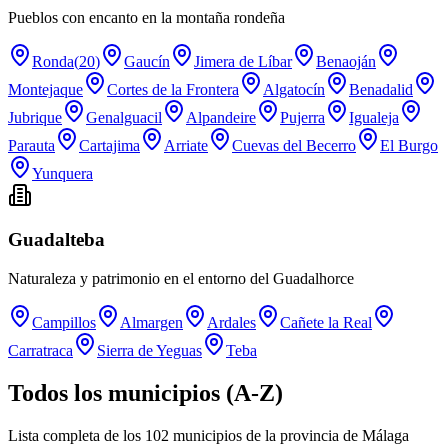
Pueblos con encanto en la montaña rondeña
Ronda
(
20
)
Gaucín
Jimera de Líbar
Benaoján
Montejaque
Cortes de la Frontera
Algatocín
Benadalid
Jubrique
Genalguacil
Alpandeire
Pujerra
Igualeja
Parauta
Cartajima
Arriate
Cuevas del Becerro
El Burgo
Yunquera
Guadalteba
Naturaleza y patrimonio en el entorno del Guadalhorce
Campillos
Almargen
Ardales
Cañete la Real
Carratraca
Sierra de Yeguas
Teba
Todos los municipios (A-Z)
Lista completa de los
102
municipios de la provincia de Málaga