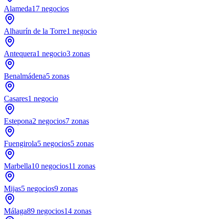
Alameda
17
negocios
Alhaurín de la Torre
1
negocio
Antequera
1
negocio
3
zonas
Benalmádena
5
zonas
Casares
1
negocio
Estepona
2
negocios
7
zonas
Fuengirola
5
negocios
5
zonas
Marbella
10
negocios
11
zonas
Mijas
5
negocios
9
zonas
Málaga
89
negocios
14
zonas