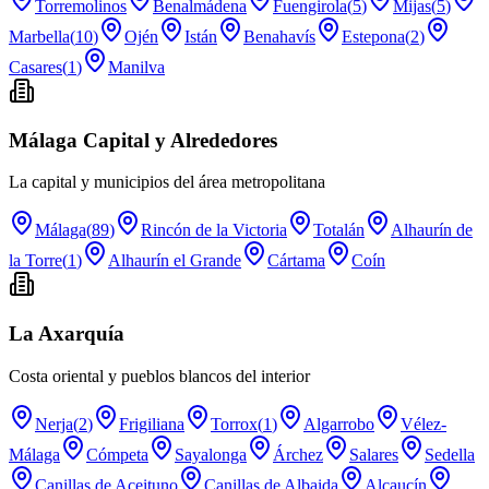
Torremolinos
Benalmádena
Fuengirola
(
5
)
Mijas
(
5
)
Marbella
(
10
)
Ojén
Istán
Benahavís
Estepona
(
2
)
Casares
(
1
)
Manilva
Málaga Capital y Alrededores
La capital y municipios del área metropolitana
Málaga
(
89
)
Rincón de la Victoria
Totalán
Alhaurín de
la Torre
(
1
)
Alhaurín el Grande
Cártama
Coín
La Axarquía
Costa oriental y pueblos blancos del interior
Nerja
(
2
)
Frigiliana
Torrox
(
1
)
Algarrobo
Vélez-
Málaga
Cómpeta
Sayalonga
Árchez
Salares
Sedella
Canillas de Aceituno
Canillas de Albaida
Alcaucín