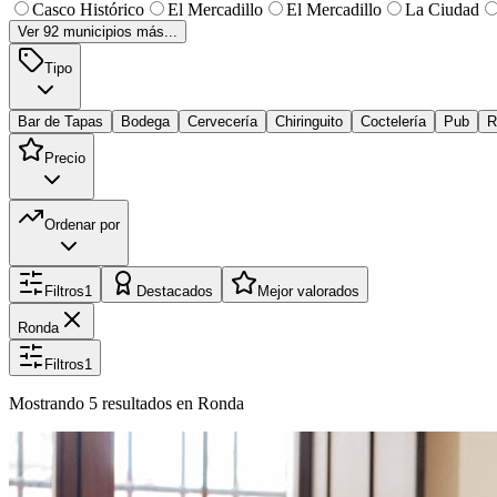
Casco Histórico
El Mercadillo
El Mercadillo
La Ciudad
Ver
92
municipios más...
Tipo
Bar de Tapas
Bodega
Cervecería
Chiringuito
Coctelería
Pub
R
Precio
Ordenar por
Filtros
1
Destacados
Mejor valorados
Ronda
Filtros
1
Mostrando
5
resultados
en Ronda