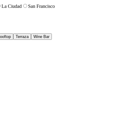
La Ciudad
San Francisco
ooftop
Terraza
Wine Bar