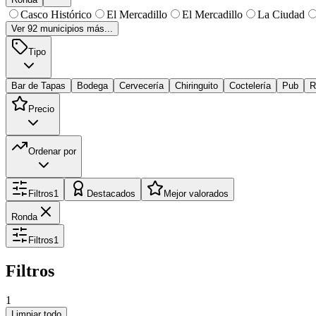
Casco Histórico
El Mercadillo
El Mercadillo
La Ciudad
Ver
92
municipios más...
Tipo
Bar de Tapas
Bodega
Cervecería
Chiringuito
Coctelería
Pub
R
Precio
Ordenar por
Filtros
1
Destacados
Mejor valorados
Ronda
Filtros
1
Filtros
1
Limpiar todo