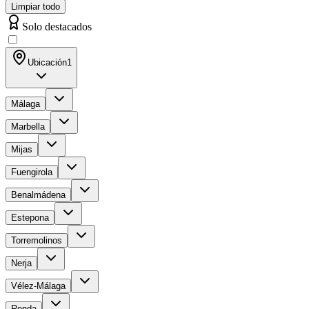
Limpiar todo
Solo destacados
Ubicación
1
Málaga
Marbella
Mijas
Fuengirola
Benalmádena
Estepona
Torremolinos
Nerja
Vélez-Málaga
Ronda