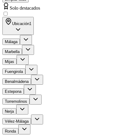
Solo destacados
Ubicación
1
Málaga
Marbella
Mijas
Fuengirola
Benalmádena
Estepona
Torremolinos
Nerja
Vélez-Málaga
Ronda