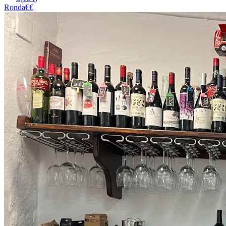
Ronda
€€