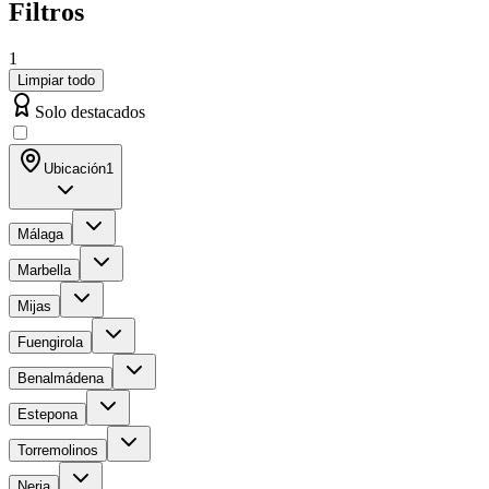
Filtros
1
Limpiar todo
Solo destacados
Ubicación
1
Málaga
Marbella
Mijas
Fuengirola
Benalmádena
Estepona
Torremolinos
Nerja