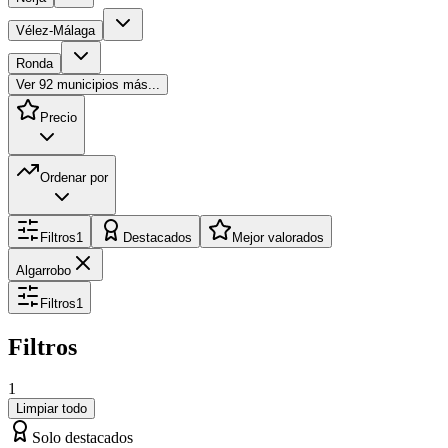
Vélez-Málaga
Ronda
Ver
92
municipios más...
Precio
Ordenar por
Filtros
1
Destacados
Mejor valorados
Algarrobo
Filtros
1
Filtros
1
Limpiar todo
Solo destacados