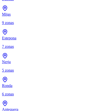
Mijas
9
zonas
Estepona
7
zonas
Nerja
5
zonas
Ronda
6
zonas
Antequera