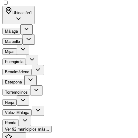
Ubicación
1
Málaga
Marbella
Mijas
Fuengirola
Benalmádena
Estepona
Torremolinos
Nerja
Vélez-Málaga
Ronda
Ver
92
municipios más...