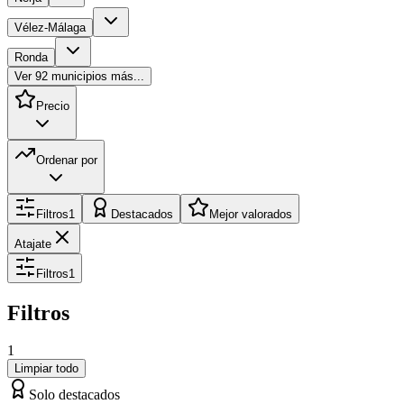
Vélez-Málaga
Ronda
Ver
92
municipios más...
Precio
Ordenar por
Filtros
1
Destacados
Mejor valorados
Atajate
Filtros
1
Filtros
1
Limpiar todo
Solo destacados