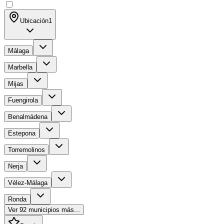
Ubicación
1
Málaga
Marbella
Mijas
Fuengirola
Benalmádena
Estepona
Torremolinos
Nerja
Vélez-Málaga
Ronda
Ver
92
municipios más...