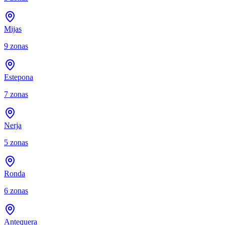
Mijas
9
zonas
Estepona
7
zonas
Nerja
5
zonas
Ronda
6
zonas
Antequera