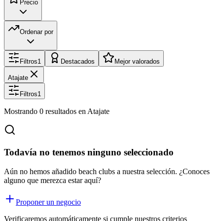
Precio
Ordenar por
Filtros
1
Destacados
Mejor valorados
Atajate
Filtros
1
Mostrando
0
resultados
en Atajate
Todavía no tenemos ninguno seleccionado
Aún no hemos añadido beach clubs a nuestra selección. ¿Conoces
alguno que merezca estar aquí?
Proponer un negocio
Verificaremos automáticamente si cumple nuestros criterios