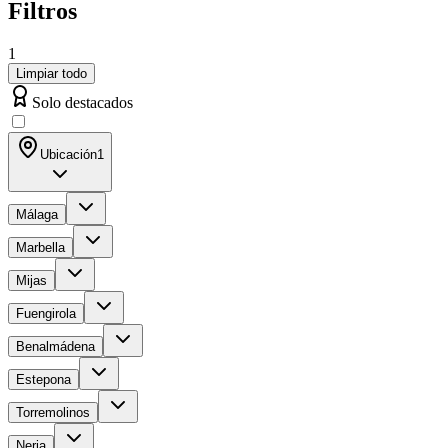
Filtros
1
Limpiar todo
Solo destacados
Ubicación
1
Málaga
Marbella
Mijas
Fuengirola
Benalmádena
Estepona
Torremolinos
Nerja