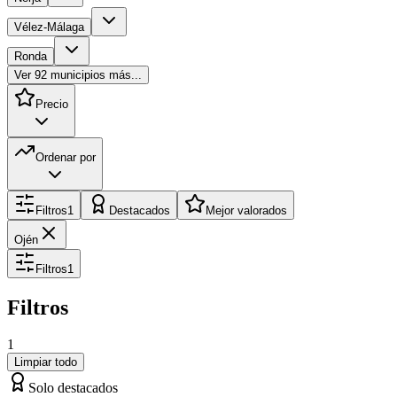
Vélez-Málaga
Ronda
Ver
92
municipios más...
Precio
Ordenar por
Filtros
1
Destacados
Mejor valorados
Ojén
Filtros
1
Filtros
1
Limpiar todo
Solo destacados