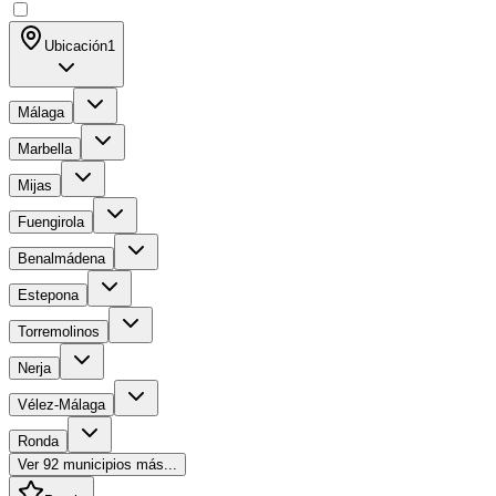
Ubicación
1
Málaga
Marbella
Mijas
Fuengirola
Benalmádena
Estepona
Torremolinos
Nerja
Vélez-Málaga
Ronda
Ver
92
municipios más...