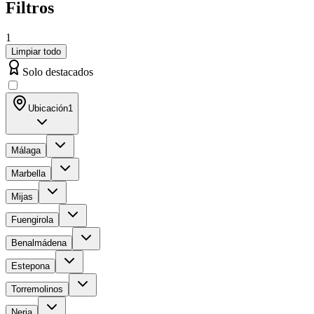
Filtros
1
Limpiar todo
Solo destacados
Ubicación
1
Málaga
Marbella
Mijas
Fuengirola
Benalmádena
Estepona
Torremolinos
Nerja