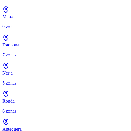
Mijas
9
zonas
Estepona
7
zonas
Nerja
5
zonas
Ronda
6
zonas
Antequera