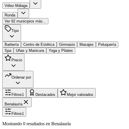
Vélez-Málaga
Ronda
Ver
92
municipios más...
Tipo
Barbería
Centro de Estética
Gimnasio
Masajes
Peluquería
Spa
Uñas y Manicura
Yoga y Pilates
Precio
Ordenar por
Filtros
1
Destacados
Mejor valorados
Benalauría
Filtros
1
Mostrando
0
resultados
en Benalauría