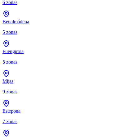
6
zonas
Benalmádena
5
zonas
Fuengirola
5
zonas
Mijas
9
zonas
Estepona
7
zonas