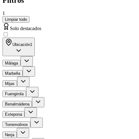
Filtros
1
Limpiar todo
Solo destacados
Ubicación
1
Málaga
Marbella
Mijas
Fuengirola
Benalmádena
Estepona
Torremolinos
Nerja