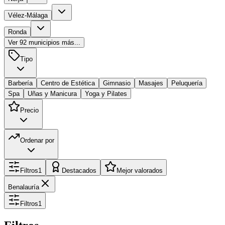
Vélez-Málaga
Ronda
Ver
92
municipios más...
Tipo
Barbería
Centro de Estética
Gimnasio
Masajes
Peluquería
Spa
Uñas y Manicura
Yoga y Pilates
Precio
Ordenar por
Filtros
1
Destacados
Mejor valorados
Benalauría
Filtros
1