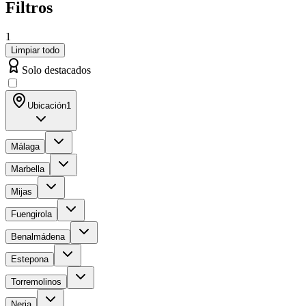
Filtros
1
Limpiar todo
Solo destacados
Ubicación
1
Málaga
Marbella
Mijas
Fuengirola
Benalmádena
Estepona
Torremolinos
Nerja