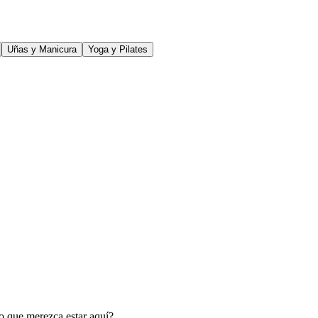
Uñas y Manicura
Yoga y Pilates
o que merezca estar aquí?