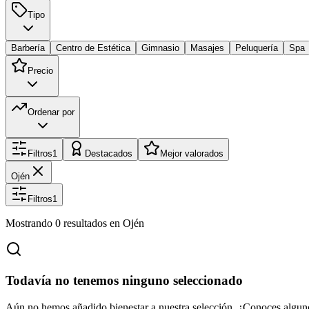
Tipo
Barbería
Centro de Estética
Gimnasio
Masajes
Peluquería
Spa
Precio
Ordenar por
Filtros
1
Destacados
Mejor valorados
Ojén
Filtros
1
Mostrando
0
resultados
en Ojén
Todavía no tenemos ninguno seleccionado
Aún no hemos añadido bienestar a nuestra selección. ¿Conoces algun