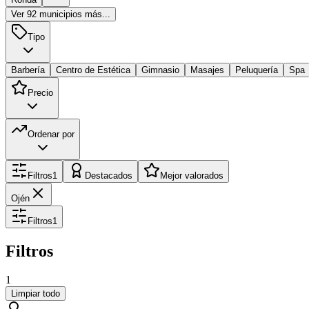
Ver
92
municipios más...
Tipo
Barbería
Centro de Estética
Gimnasio
Masajes
Peluquería
Spa
Precio
Ordenar por
Filtros
1
Destacados
Mejor valorados
Ojén
Filtros
1
Filtros
1
Limpiar todo