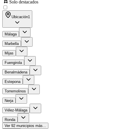
Solo destacados
Ubicación
1
Málaga
Marbella
Mijas
Fuengirola
Benalmádena
Estepona
Torremolinos
Nerja
Vélez-Málaga
Ronda
Ver
92
municipios más...