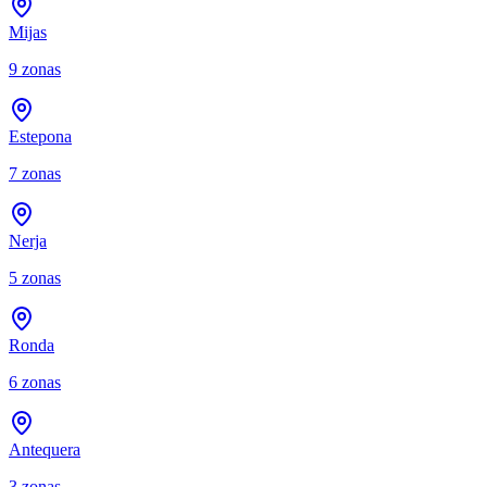
Mijas
9
zonas
Estepona
7
zonas
Nerja
5
zonas
Ronda
6
zonas
Antequera
3
zonas