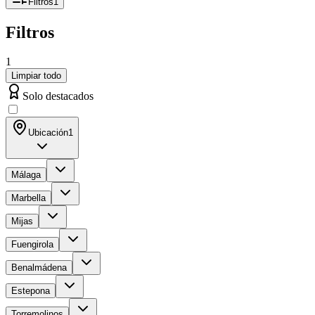
Filtros
1
Filtros
1
Limpiar todo
Solo destacados
Ubicación
1
Málaga
Marbella
Mijas
Fuengirola
Benalmádena
Estepona
Torremolinos