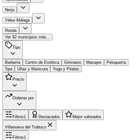
Nerja
Vélez-Málaga
Ronda
Ver
92
municipios más...
Tipo
Barbería
Centro de Estética
Gimnasio
Masajes
Peluquería
Spa
Uñas y Manicura
Yoga y Pilates
Precio
Ordenar por
Filtros
1
Destacados
Mejor valorados
Villanueva del Trabuco
Filtros
1