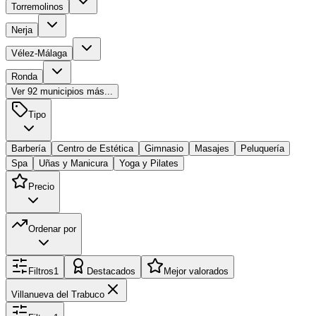
Torremolinos
Nerja
Vélez-Málaga
Ronda
Ver
92
municipios más...
Tipo
Barbería
Centro de Estética
Gimnasio
Masajes
Peluquería
Spa
Uñas y Manicura
Yoga y Pilates
Precio
Ordenar por
Filtros
1
Destacados
Mejor valorados
Villanueva del Trabuco