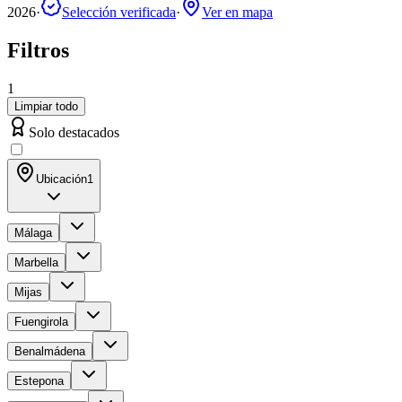
2026
·
Selección verificada
·
Ver en mapa
Filtros
1
Limpiar todo
Solo destacados
Ubicación
1
Málaga
Marbella
Mijas
Fuengirola
Benalmádena
Estepona