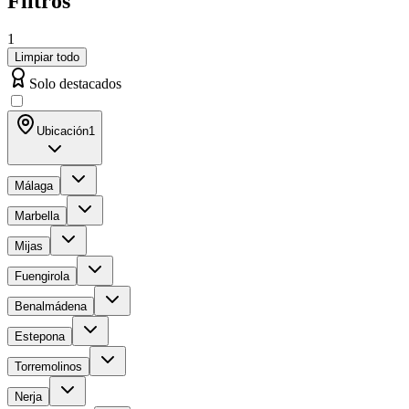
Filtros
1
Limpiar todo
Solo destacados
Ubicación
1
Málaga
Marbella
Mijas
Fuengirola
Benalmádena
Estepona
Torremolinos
Nerja