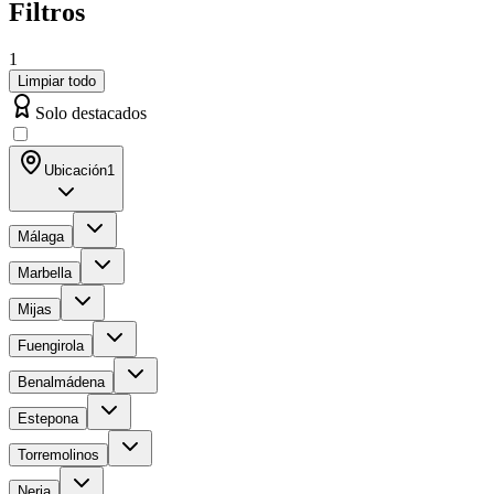
Filtros
1
Limpiar todo
Solo destacados
Ubicación
1
Málaga
Marbella
Mijas
Fuengirola
Benalmádena
Estepona
Torremolinos
Nerja