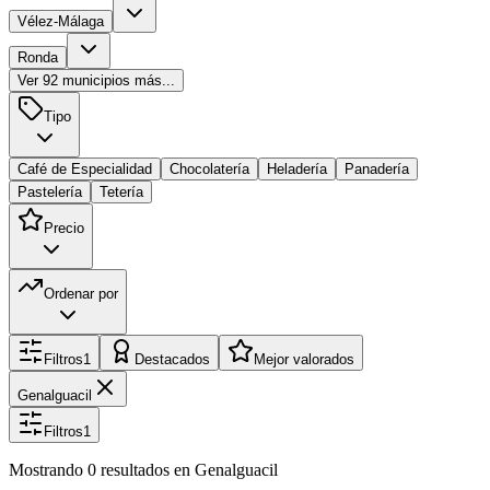
Vélez-Málaga
Ronda
Ver
92
municipios más...
Tipo
Café de Especialidad
Chocolatería
Heladería
Panadería
Pastelería
Tetería
Precio
Ordenar por
Filtros
1
Destacados
Mejor valorados
Genalguacil
Filtros
1
Mostrando
0
resultados
en Genalguacil