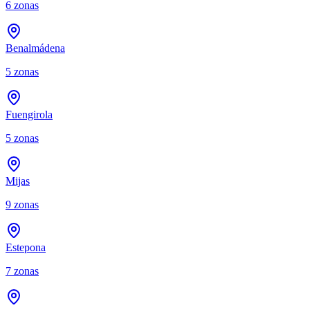
6
zonas
Benalmádena
5
zonas
Fuengirola
5
zonas
Mijas
9
zonas
Estepona
7
zonas