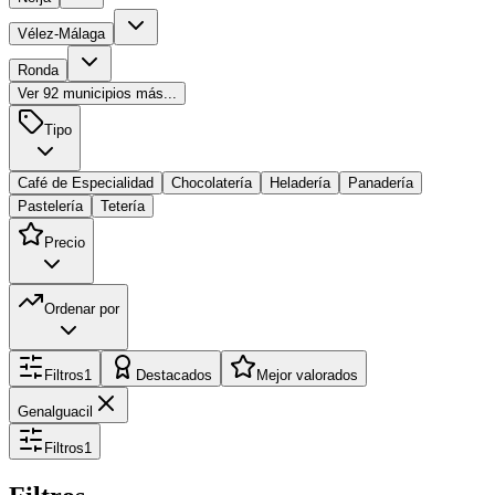
Vélez-Málaga
Ronda
Ver
92
municipios más...
Tipo
Café de Especialidad
Chocolatería
Heladería
Panadería
Pastelería
Tetería
Precio
Ordenar por
Filtros
1
Destacados
Mejor valorados
Genalguacil
Filtros
1