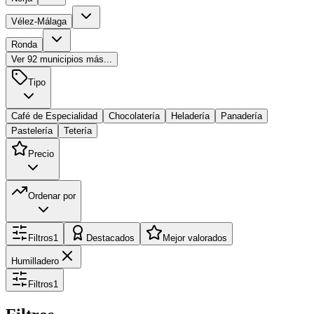
Vélez-Málaga
Ronda
Ver
92
municipios más...
Tipo
Café de Especialidad
Chocolatería
Heladería
Panadería
Pastelería
Tetería
Precio
Ordenar por
Filtros
1
Destacados
Mejor valorados
Humilladero
Filtros
1