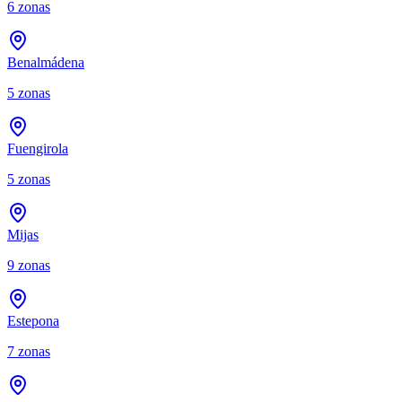
6
zonas
Benalmádena
5
zonas
Fuengirola
5
zonas
Mijas
9
zonas
Estepona
7
zonas