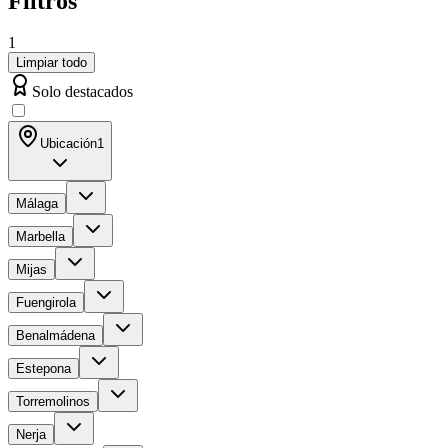
Filtros
1
Limpiar todo
Solo destacados
Ubicación
1
Málaga
Marbella
Mijas
Fuengirola
Benalmádena
Estepona
Torremolinos
Nerja