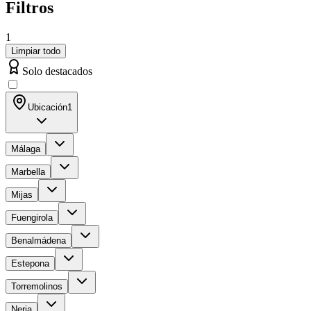
Filtros
1
Limpiar todo
Solo destacados
Ubicación
1
Málaga
Marbella
Mijas
Fuengirola
Benalmádena
Estepona
Torremolinos
Nerja