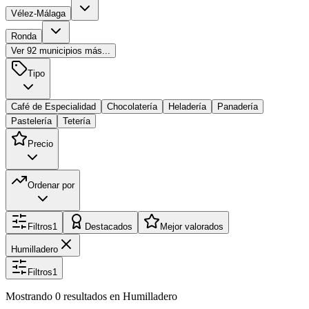
Vélez-Málaga
Ronda
Ver
92
municipios más...
Tipo
Café de Especialidad
Chocolatería
Heladería
Panadería
Pastelería
Tetería
Precio
Ordenar por
Filtros
1
Destacados
Mejor valorados
Humilladero
Filtros
1
Mostrando
0
resultados
en Humilladero