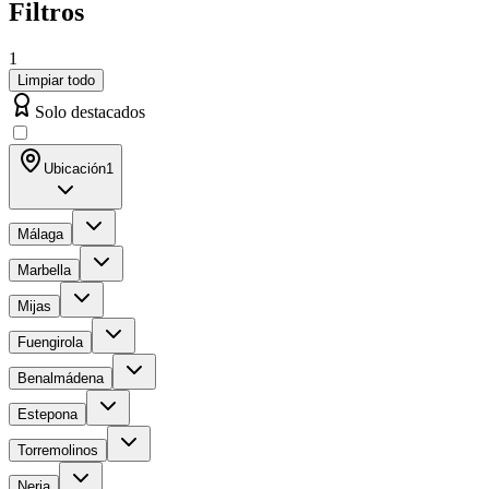
Filtros
1
Limpiar todo
Solo destacados
Ubicación
1
Málaga
Marbella
Mijas
Fuengirola
Benalmádena
Estepona
Torremolinos
Nerja