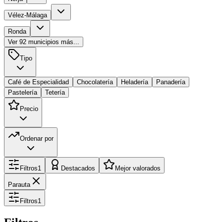
Vélez-Málaga
Ronda
Ver
92
municipios más...
Tipo
Café de Especialidad
Chocolatería
Heladería
Panadería
Pastelería
Tetería
Precio
Ordenar por
Filtros
1
Destacados
Mejor valorados
Parauta
Filtros
1