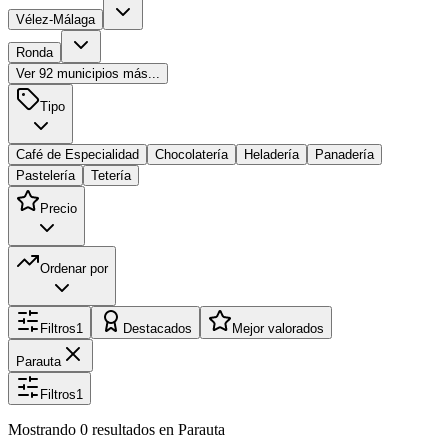
Vélez-Málaga
Ronda
Ver
92
municipios más...
Tipo
Café de Especialidad
Chocolatería
Heladería
Panadería
Pastelería
Tetería
Precio
Ordenar por
Filtros
1
Destacados
Mejor valorados
Parauta
Filtros
1
Mostrando
0
resultados
en Parauta