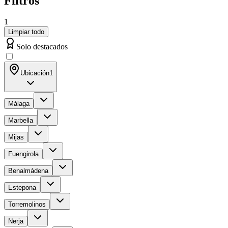
Filtros
1
Limpiar todo
Solo destacados
Ubicación
1
Málaga
Marbella
Mijas
Fuengirola
Benalmádena
Estepona
Torremolinos
Nerja