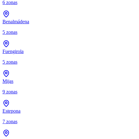
6
zonas
Benalmádena
5
zonas
Fuengirola
5
zonas
Mijas
9
zonas
Estepona
7
zonas