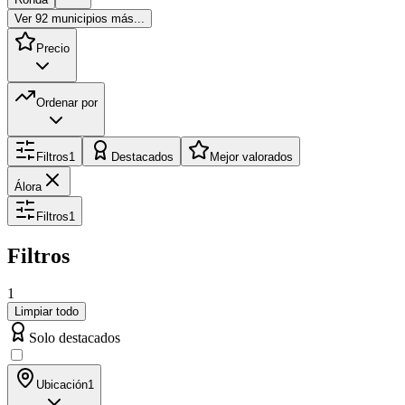
Ver
92
municipios más...
Precio
Ordenar por
Filtros
1
Destacados
Mejor valorados
Álora
Filtros
1
Filtros
1
Limpiar todo
Solo destacados
Ubicación
1