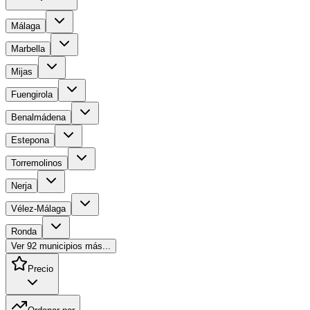
Málaga
Marbella
Mijas
Fuengirola
Benalmádena
Estepona
Torremolinos
Nerja
Vélez-Málaga
Ronda
Ver
92
municipios más...
Precio