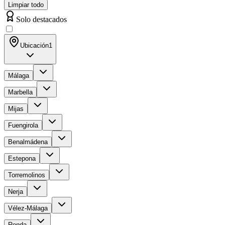
Limpiar todo
Solo destacados
Ubicación
1
Málaga
Marbella
Mijas
Fuengirola
Benalmádena
Estepona
Torremolinos
Nerja
Vélez-Málaga
Ronda