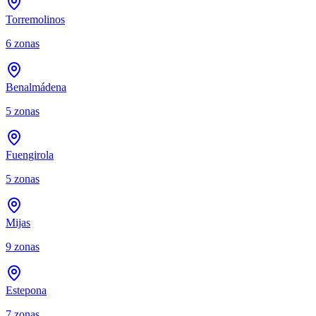
Torremolinos
6
zonas
Benalmádena
5
zonas
Fuengirola
5
zonas
Mijas
9
zonas
Estepona
7
zonas