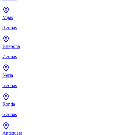
Mijas
9
zonas
Estepona
7
zonas
Nerja
5
zonas
Ronda
6
zonas
Antequera