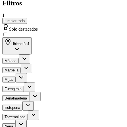
Filtros
1
Limpiar todo
Solo destacados
Ubicación
1
Málaga
Marbella
Mijas
Fuengirola
Benalmádena
Estepona
Torremolinos
Nerja