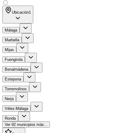
Ubicación
1
Málaga
Marbella
Mijas
Fuengirola
Benalmádena
Estepona
Torremolinos
Nerja
Vélez-Málaga
Ronda
Ver
92
municipios más...