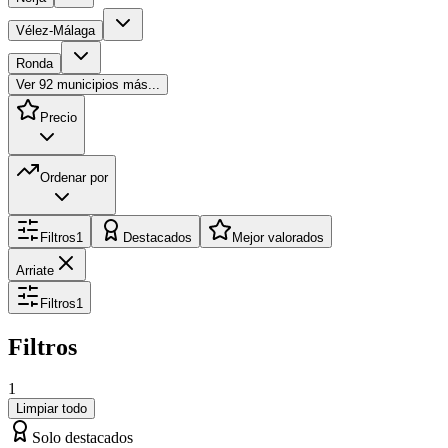
Vélez-Málaga
Ronda
Ver
92
municipios más...
Precio
Ordenar por
Filtros
1
Destacados
Mejor valorados
Arriate
Filtros
1
Filtros
1
Limpiar todo
Solo destacados