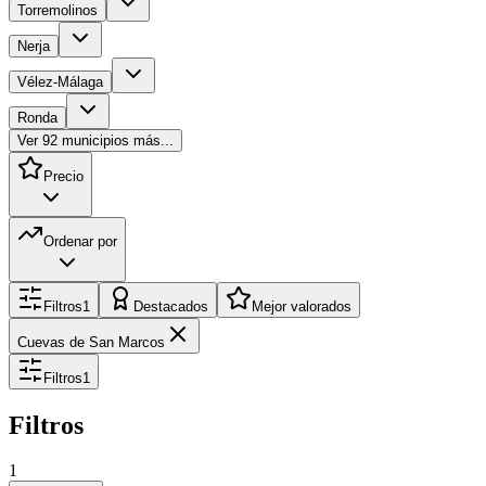
Torremolinos
Nerja
Vélez-Málaga
Ronda
Ver
92
municipios más...
Precio
Ordenar por
Filtros
1
Destacados
Mejor valorados
Cuevas de San Marcos
Filtros
1
Filtros
1