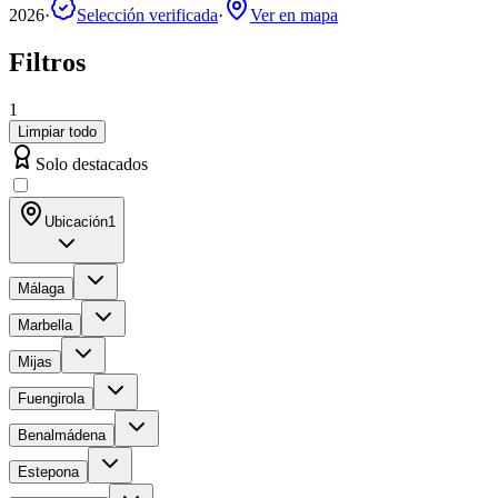
2026
·
Selección verificada
·
Ver en mapa
Filtros
1
Limpiar todo
Solo destacados
Ubicación
1
Málaga
Marbella
Mijas
Fuengirola
Benalmádena
Estepona