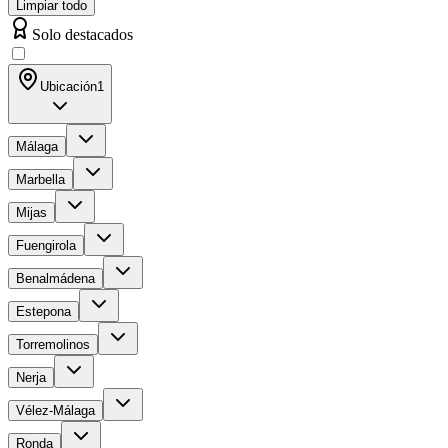
Limpiar todo
Solo destacados
Ubicación
1
Málaga
Marbella
Mijas
Fuengirola
Benalmádena
Estepona
Torremolinos
Nerja
Vélez-Málaga
Ronda