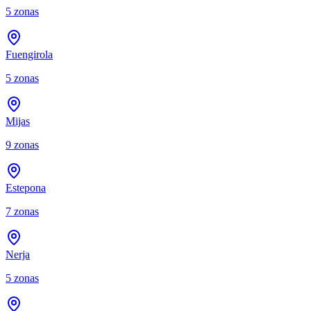
5
zonas
Fuengirola
5
zonas
Mijas
9
zonas
Estepona
7
zonas
Nerja
5
zonas