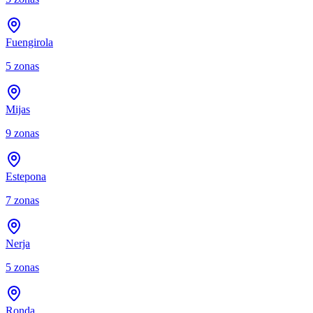
Fuengirola
5
zonas
Mijas
9
zonas
Estepona
7
zonas
Nerja
5
zonas
Ronda