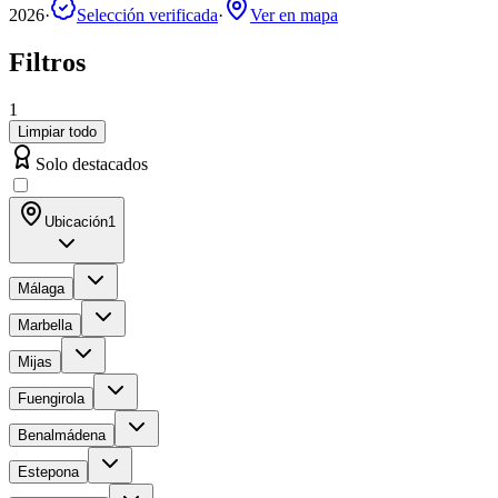
2026
·
Selección verificada
·
Ver en mapa
Filtros
1
Limpiar todo
Solo destacados
Ubicación
1
Málaga
Marbella
Mijas
Fuengirola
Benalmádena
Estepona