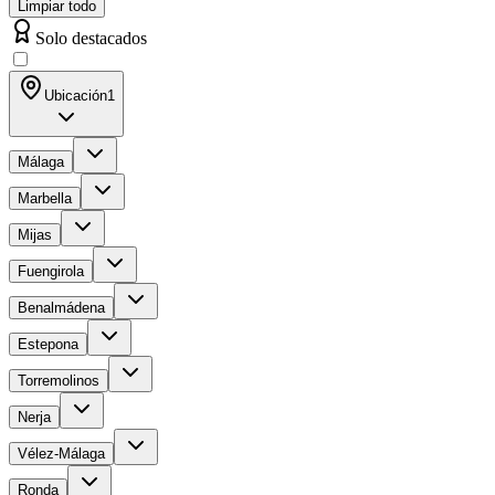
Limpiar todo
Solo destacados
Ubicación
1
Málaga
Marbella
Mijas
Fuengirola
Benalmádena
Estepona
Torremolinos
Nerja
Vélez-Málaga
Ronda