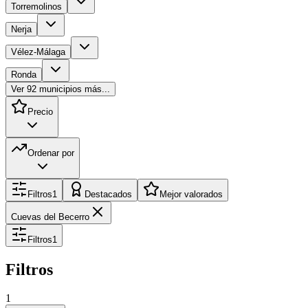
Torremolinos
Nerja
Vélez-Málaga
Ronda
Ver
92
municipios más...
Precio
Ordenar por
Filtros
1
Destacados
Mejor valorados
Cuevas del Becerro
Filtros
1
Filtros
1