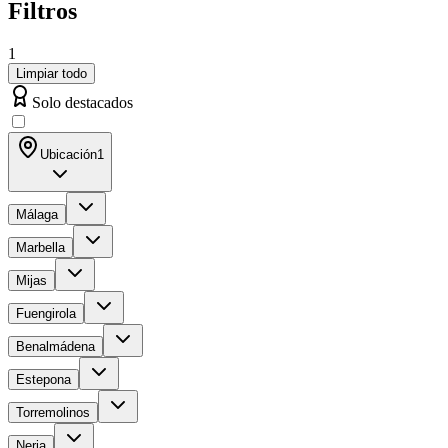
Filtros
1
Limpiar todo
Solo destacados
Ubicación
1
Málaga
Marbella
Mijas
Fuengirola
Benalmádena
Estepona
Torremolinos
Nerja