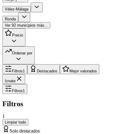
Vélez-Málaga
Ronda
Ver
92
municipios más...
Precio
Ordenar por
Filtros
1
Destacados
Mejor valorados
Iznate
Filtros
1
Filtros
1
Limpiar todo
Solo destacados