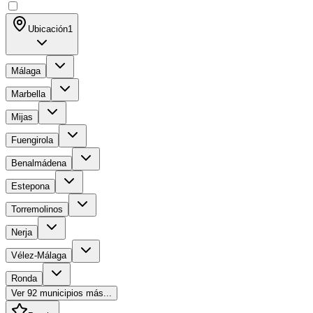
Ubicación
1
Málaga
Marbella
Mijas
Fuengirola
Benalmádena
Estepona
Torremolinos
Nerja
Vélez-Málaga
Ronda
Ver
92
municipios más...