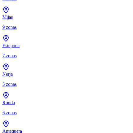
Mijas
9
zonas
Estepona
7
zonas
Nerja
5
zonas
Ronda
6
zonas
Antequera