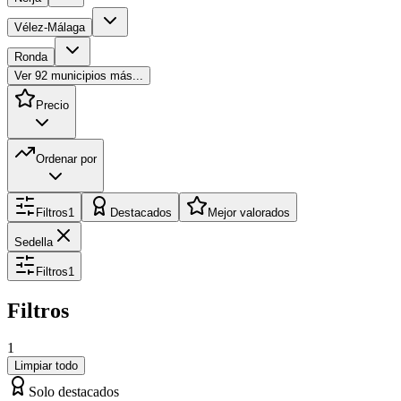
Vélez-Málaga
Ronda
Ver
92
municipios más...
Precio
Ordenar por
Filtros
1
Destacados
Mejor valorados
Sedella
Filtros
1
Filtros
1
Limpiar todo
Solo destacados