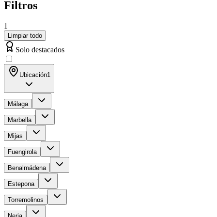
Filtros
1
Limpiar todo
Solo destacados
Ubicación
1
Málaga
Marbella
Mijas
Fuengirola
Benalmádena
Estepona
Torremolinos
Nerja