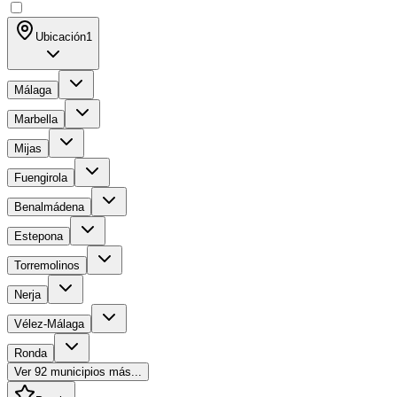
Ubicación
1
Málaga
Marbella
Mijas
Fuengirola
Benalmádena
Estepona
Torremolinos
Nerja
Vélez-Málaga
Ronda
Ver
92
municipios más...