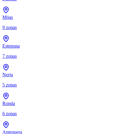
Mijas
9
zonas
Estepona
7
zonas
Nerja
5
zonas
Ronda
6
zonas
Antequera