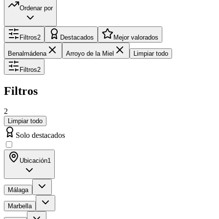
Ordenar por
Filtros
2
Destacados
Mejor valorados
Benalmádena
Arroyo de la Miel
Limpiar todo
Filtros
2
Filtros
2
Limpiar todo
Solo destacados
Ubicación
1
Málaga
Marbella