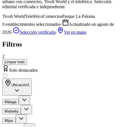
urbano con comercios, Tivoli World y el teleférico. Selección
editorial verificada e independiente.
Tivoli World
Teleférico
Comercios
Parque La Paloma
0
establecimientos seleccionados
·
Actualizado en
agosto de
2026
·
Selección verificada
·
Ver en mapa
Filtros
2
Limpiar todo
Solo destacados
Ubicación
1
Málaga
Marbella
Mijas