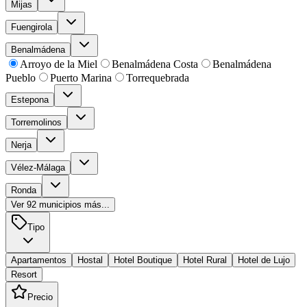
Mijas
Fuengirola
Benalmádena
Arroyo de la Miel
Benalmádena Costa
Benalmádena
Pueblo
Puerto Marina
Torrequebrada
Estepona
Torremolinos
Nerja
Vélez-Málaga
Ronda
Ver
92
municipios más...
Tipo
Apartamentos
Hostal
Hotel Boutique
Hotel Rural
Hotel de Lujo
Resort
Precio