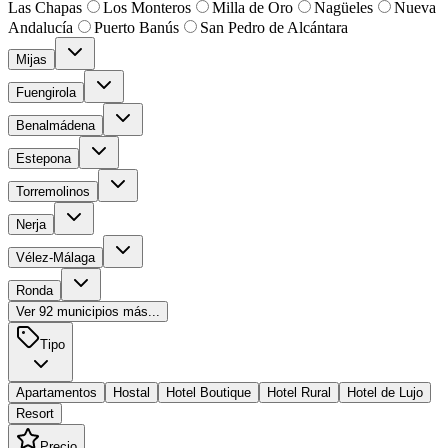
Las Chapas
Los Monteros
Milla de Oro
Nagüeles
Nueva
Andalucía
Puerto Banús
San Pedro de Alcántara
Mijas
Fuengirola
Benalmádena
Estepona
Torremolinos
Nerja
Vélez-Málaga
Ronda
Ver
92
municipios más...
Tipo
Apartamentos
Hostal
Hotel Boutique
Hotel Rural
Hotel de Lujo
Resort
Precio