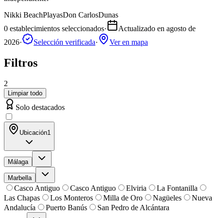
Nikki Beach
Playas
Don Carlos
Dunas
0
establecimientos seleccionados
·
Actualizado en
agosto de
2026
·
Selección verificada
·
Ver en mapa
Filtros
2
Limpiar todo
Solo destacados
Ubicación
1
Málaga
Marbella
Casco Antiguo
Casco Antiguo
Elviria
La Fontanilla
Las Chapas
Los Monteros
Milla de Oro
Nagüeles
Nueva
Andalucía
Puerto Banús
San Pedro de Alcántara