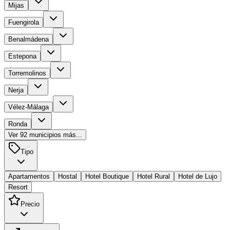
Mijas
Fuengirola
Benalmádena
Estepona
Torremolinos
Nerja
Vélez-Málaga
Ronda
Ver
92
municipios más...
Tipo
Apartamentos
Hostal
Hotel Boutique
Hotel Rural
Hotel de Lujo
Resort
Precio