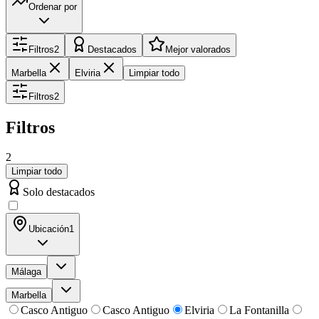
Ordenar por
Filtros
2
Destacados
Mejor valorados
Marbella
Elviria
Limpiar todo
Filtros
2
Filtros
2
Limpiar todo
Solo destacados
Ubicación
1
Málaga
Marbella
Casco Antiguo
Casco Antiguo
Elviria
La Fontanilla