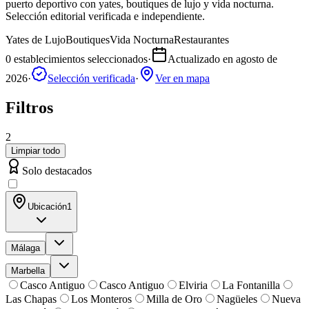
puerto deportivo con yates, boutiques de lujo y vida nocturna.
Selección editorial verificada e independiente.
Yates de Lujo
Boutiques
Vida Nocturna
Restaurantes
0
establecimientos seleccionados
·
Actualizado en
agosto de
2026
·
Selección verificada
·
Ver en mapa
Filtros
2
Limpiar todo
Solo destacados
Ubicación
1
Málaga
Marbella
Casco Antiguo
Casco Antiguo
Elviria
La Fontanilla
Las Chapas
Los Monteros
Milla de Oro
Nagüeles
Nueva