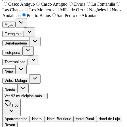
Casco Antiguo
Casco Antiguo
Elviria
La Fontanilla
Las Chapas
Los Monteros
Milla de Oro
Nagüeles
Nueva
Andalucía
Puerto Banús
San Pedro de Alcántara
Mijas
Fuengirola
Benalmádena
Estepona
Torremolinos
Nerja
Vélez-Málaga
Ronda
Ver
92
municipios más...
Tipo
Apartamentos
Hostal
Hotel Boutique
Hotel Rural
Hotel de Lujo
Resort