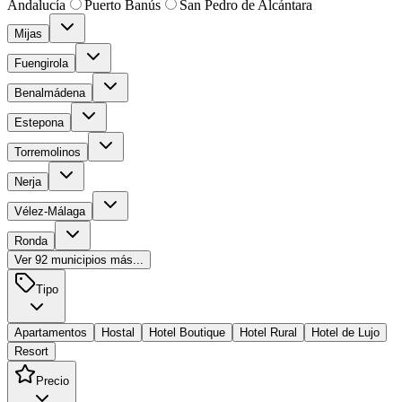
Andalucía
Puerto Banús
San Pedro de Alcántara
Mijas
Fuengirola
Benalmádena
Estepona
Torremolinos
Nerja
Vélez-Málaga
Ronda
Ver
92
municipios más...
Tipo
Apartamentos
Hostal
Hotel Boutique
Hotel Rural
Hotel de Lujo
Resort
Precio