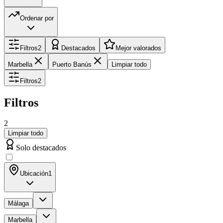
Ordenar por
Filtros
2
Destacados
Mejor valorados
Marbella
Puerto Banús
Limpiar todo
Filtros
2
Filtros
2
Limpiar todo
Solo destacados
Ubicación
1
Málaga
Marbella