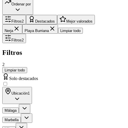
Ordenar por
Filtros
2
Destacados
Mejor valorados
Nerja
Playa Burriana
Limpiar todo
Filtros
2
Filtros
2
Limpiar todo
Solo destacados
Ubicación
1
Málaga
Marbella