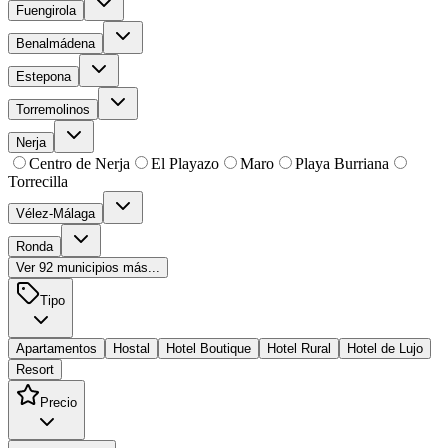
Fuengirola
Benalmádena
Estepona
Torremolinos
Nerja
Centro de Nerja
El Playazo
Maro
Playa Burriana
Torrecilla
Vélez-Málaga
Ronda
Ver
92
municipios más...
Tipo
Apartamentos
Hostal
Hotel Boutique
Hotel Rural
Hotel de Lujo
Resort
Precio