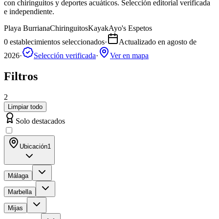
con chiringuitos y deportes acuáticos. Selección editorial verificada
e independiente.
Playa Burriana
Chiringuitos
Kayak
Ayo's Espetos
0
establecimientos seleccionados
·
Actualizado en
agosto de
2026
·
Selección verificada
·
Ver en mapa
Filtros
2
Limpiar todo
Solo destacados
Ubicación
1
Málaga
Marbella
Mijas