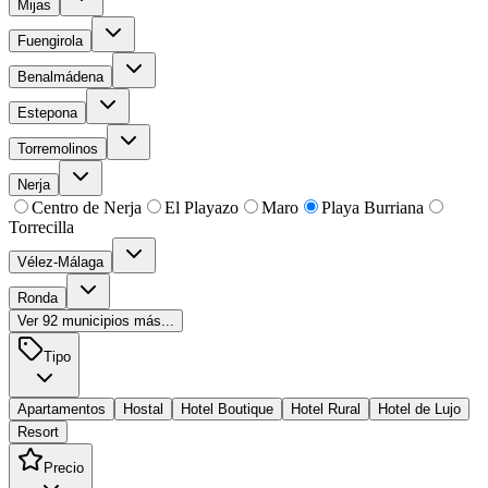
Mijas
Fuengirola
Benalmádena
Estepona
Torremolinos
Nerja
Centro de Nerja
El Playazo
Maro
Playa Burriana
Torrecilla
Vélez-Málaga
Ronda
Ver
92
municipios más...
Tipo
Apartamentos
Hostal
Hotel Boutique
Hotel Rural
Hotel de Lujo
Resort
Precio