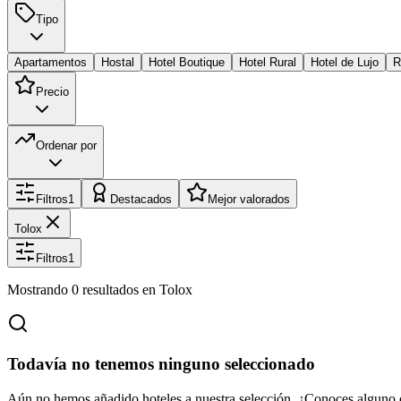
Tipo
Apartamentos
Hostal
Hotel Boutique
Hotel Rural
Hotel de Lujo
R
Precio
Ordenar por
Filtros
1
Destacados
Mejor valorados
Tolox
Filtros
1
Mostrando
0
resultados
en Tolox
Todavía no tenemos ninguno seleccionado
Aún no hemos añadido hoteles a nuestra selección. ¿Conoces alguno 