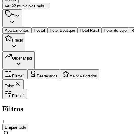
Ver
92
municipios más...
Tipo
Apartamentos
Hostal
Hotel Boutique
Hotel Rural
Hotel de Lujo
R
Precio
Ordenar por
Filtros
1
Destacados
Mejor valorados
Tolox
Filtros
1
Filtros
1
Limpiar todo