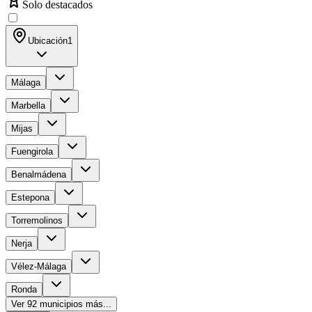
Solo destacados
Ubicación
1
Málaga
Marbella
Mijas
Fuengirola
Benalmádena
Estepona
Torremolinos
Nerja
Vélez-Málaga
Ronda
Ver
92
municipios más...