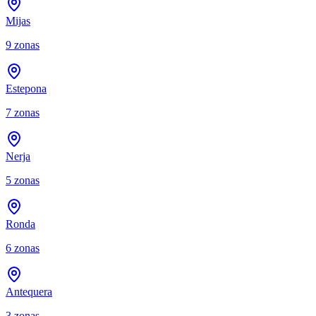
Mijas
9
zonas
Estepona
7
zonas
Nerja
5
zonas
Ronda
6
zonas
Antequera
3
zonas