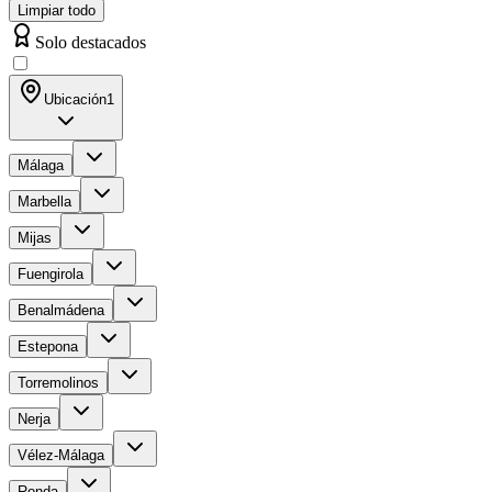
Limpiar todo
Solo destacados
Ubicación
1
Málaga
Marbella
Mijas
Fuengirola
Benalmádena
Estepona
Torremolinos
Nerja
Vélez-Málaga
Ronda