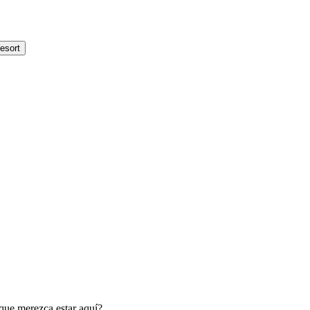
esort
que merezca estar aquí?