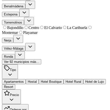
Benalmádena
Estepona
Torremolinos
Bajondillo
Centro
El Calvario
La Carihuela
Montemar
Playamar
Nerja
Vélez-Málaga
Ronda
Ver
92
municipios más...
Tipo
Apartamentos
Hostal
Hotel Boutique
Hotel Rural
Hotel de Lujo
Resort
Precio
Ordenar por