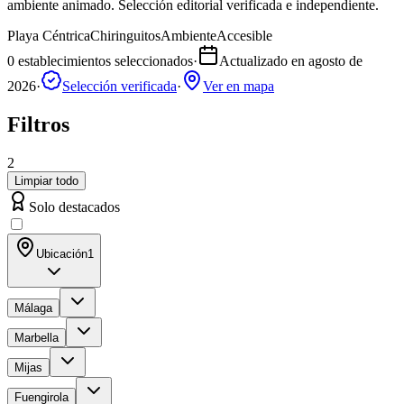
ambiente animado. Selección editorial verificada e independiente.
Playa Céntrica
Chiringuitos
Ambiente
Accesible
0
establecimientos seleccionados
·
Actualizado en
agosto de
2026
·
Selección verificada
·
Ver en mapa
Filtros
2
Limpiar todo
Solo destacados
Ubicación
1
Málaga
Marbella
Mijas
Fuengirola