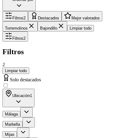
Filtros
2
Destacados
Mejor valorados
Torremolinos
Bajondillo
Limpiar todo
Filtros
2
Filtros
2
Limpiar todo
Solo destacados
Ubicación
1
Málaga
Marbella
Mijas