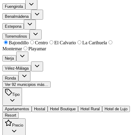
Fuengirola
Benalmádena
Estepona
Torremolinos
Bajondillo
Centro
El Calvario
La Carihuela
Montemar
Playamar
Nerja
Vélez-Málaga
Ronda
Ver
92
municipios más...
Tipo
Apartamentos
Hostal
Hotel Boutique
Hotel Rural
Hotel de Lujo
Resort
Precio