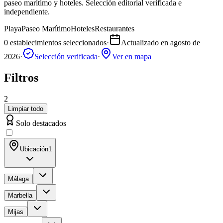
paseo marítimo y hoteles. Selección editorial verificada e
independiente.
Playa
Paseo Marítimo
Hoteles
Restaurantes
0
establecimientos seleccionados
·
Actualizado en
agosto de
2026
·
Selección verificada
·
Ver en mapa
Filtros
2
Limpiar todo
Solo destacados
Ubicación
1
Málaga
Marbella
Mijas