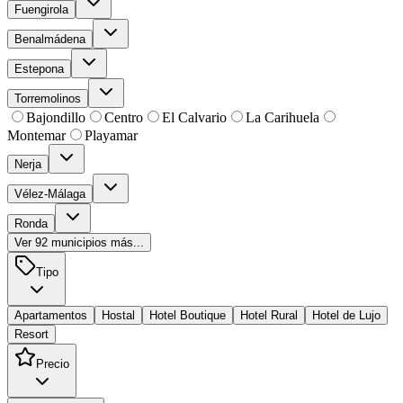
Fuengirola
Benalmádena
Estepona
Torremolinos
Bajondillo
Centro
El Calvario
La Carihuela
Montemar
Playamar
Nerja
Vélez-Málaga
Ronda
Ver
92
municipios más...
Tipo
Apartamentos
Hostal
Hotel Boutique
Hotel Rural
Hotel de Lujo
Resort
Precio