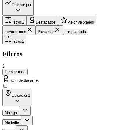
Ordenar por
Filtros
2
Destacados
Mejor valorados
Torremolinos
Playamar
Limpiar todo
Filtros
2
Filtros
2
Limpiar todo
Solo destacados
Ubicación
1
Málaga
Marbella