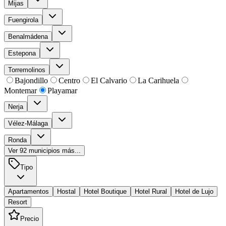
Mijas
Fuengirola
Benalmádena
Estepona
Torremolinos
Bajondillo
Centro
El Calvario
La Carihuela
Montemar
Playamar
Nerja
Vélez-Málaga
Ronda
Ver
92
municipios más...
Tipo
Apartamentos
Hostal
Hotel Boutique
Hotel Rural
Hotel de Lujo
Resort
Precio