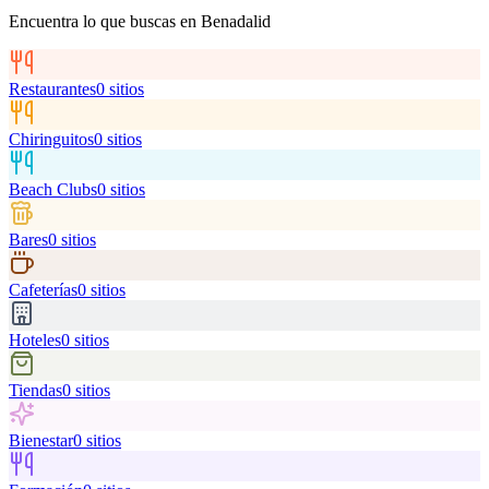
Encuentra lo que buscas en
Benadalid
Restaurantes
0
sitios
Chiringuitos
0
sitios
Beach Clubs
0
sitios
Bares
0
sitios
Cafeterías
0
sitios
Hoteles
0
sitios
Tiendas
0
sitios
Bienestar
0
sitios