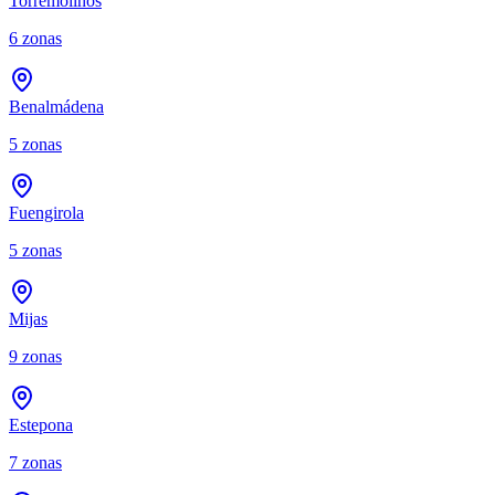
Torremolinos
6
zonas
Benalmádena
5
zonas
Fuengirola
5
zonas
Mijas
9
zonas
Estepona
7
zonas