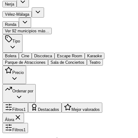
Nerja
Vélez-Málaga
Ronda
Ver
92
municipios más...
Tipo
Bolera
Cine
Discoteca
Escape Room
Karaoke
Parque de Atracciones
Sala de Conciertos
Teatro
Precio
Ordenar por
Filtros
1
Destacados
Mejor valorados
Álora
Filtros
1