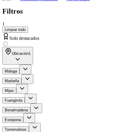
Filtros
1
Limpiar todo
Solo destacados
Ubicación
1
Málaga
Marbella
Mijas
Fuengirola
Benalmádena
Estepona
Torremolinos