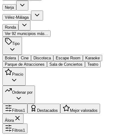
Nerja
Vélez-Málaga
Ronda
Ver
92
municipios más...
Tipo
Bolera
Cine
Discoteca
Escape Room
Karaoke
Parque de Atracciones
Sala de Conciertos
Teatro
Precio
Ordenar por
Filtros
1
Destacados
Mejor valorados
Álora
Filtros
1