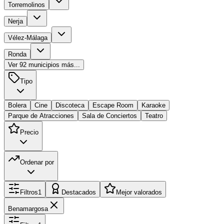
Torremolinos
Nerja
Vélez-Málaga
Ronda
Ver
92
municipios más...
Tipo
Bolera
Cine
Discoteca
Escape Room
Karaoke
Parque de Atracciones
Sala de Conciertos
Teatro
Precio
Ordenar por
Filtros
1
Destacados
Mejor valorados
Benamargosa