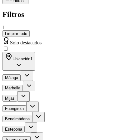
Filtros
1
Filtros
1
Limpiar todo
Solo destacados
Ubicación
1
Málaga
Marbella
Mijas
Fuengirola
Benalmádena
Estepona
Torremolinos