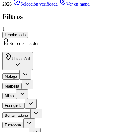
2026
·
Selección verificada
·
Ver en mapa
Filtros
1
Limpiar todo
Solo destacados
Ubicación
1
Málaga
Marbella
Mijas
Fuengirola
Benalmádena
Estepona