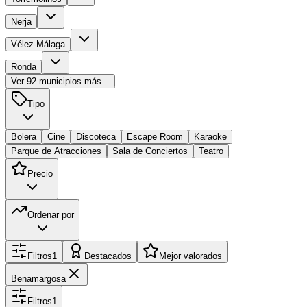
Nerja
Vélez-Málaga
Ronda
Ver
92
municipios más...
Tipo
Bolera
Cine
Discoteca
Escape Room
Karaoke
Parque de Atracciones
Sala de Conciertos
Teatro
Precio
Ordenar por
Filtros
1
Destacados
Mejor valorados
Benamargosa
Filtros
1