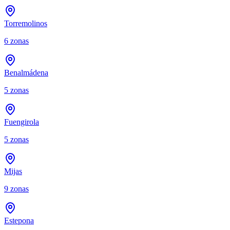
Torremolinos
6
zonas
Benalmádena
5
zonas
Fuengirola
5
zonas
Mijas
9
zonas
Estepona