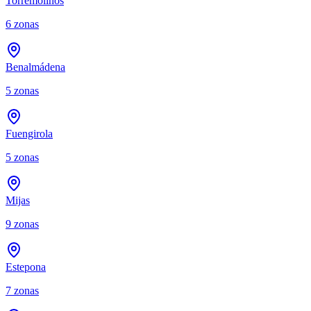
Torremolinos
6
zonas
Benalmádena
5
zonas
Fuengirola
5
zonas
Mijas
9
zonas
Estepona
7
zonas