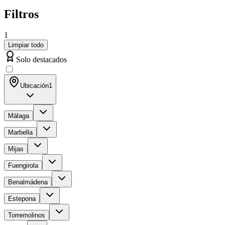
Filtros
1
Limpiar todo
Solo destacados
Ubicación
1
Málaga
Marbella
Mijas
Fuengirola
Benalmádena
Estepona
Torremolinos