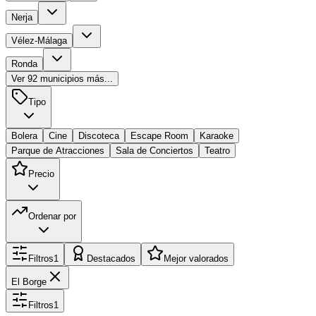
Nerja
Vélez-Málaga
Ronda
Ver
92
municipios más...
Tipo
Bolera
Cine
Discoteca
Escape Room
Karaoke
Parque de Atracciones
Sala de Conciertos
Teatro
Precio
Ordenar por
Filtros
1
Destacados
Mejor valorados
El Borge
Filtros
1