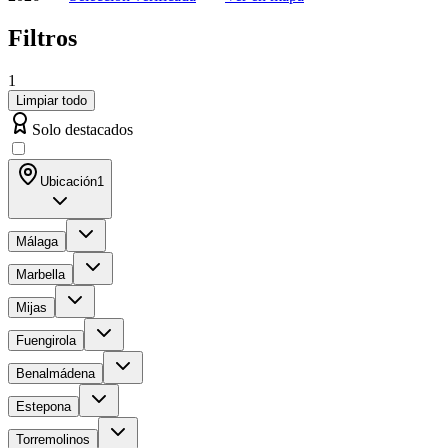
Filtros
1
Limpiar todo
Solo destacados
Ubicación
1
Málaga
Marbella
Mijas
Fuengirola
Benalmádena
Estepona
Torremolinos