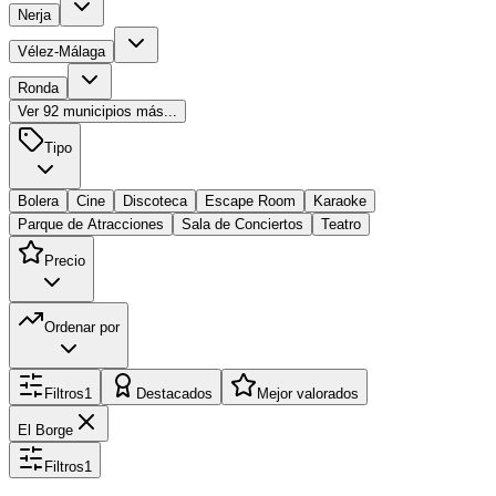
Nerja
Vélez-Málaga
Ronda
Ver
92
municipios más...
Tipo
Bolera
Cine
Discoteca
Escape Room
Karaoke
Parque de Atracciones
Sala de Conciertos
Teatro
Precio
Ordenar por
Filtros
1
Destacados
Mejor valorados
El Borge
Filtros
1