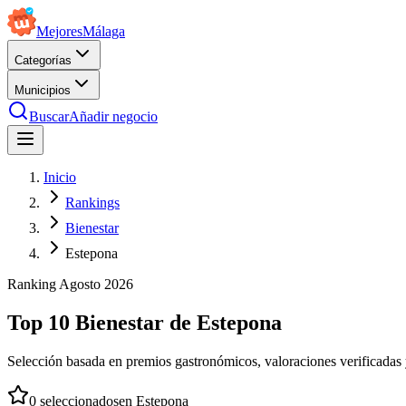
Mejores
Málaga
Categorías
Municipios
Buscar
Añadir negocio
Inicio
Rankings
Bienestar
Estepona
Ranking
Agosto
2026
Top 10 Bienestar de Estepona
Selección basada en premios gastronómicos, valoraciones verificadas y
0
seleccionados
en
Estepona