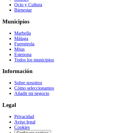
Ocio y Cultura
Bienestar
Municipios
Marbella
Málaga
Fuengirola
Mijas
Estepona
Todos los municipios
Información
Sobre nosotros
Cómo seleccionamos
Añadir mi negocio
Legal
Privacidad
Aviso legal
Cookies