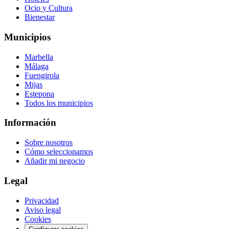
Ocio y Cultura
Bienestar
Municipios
Marbella
Málaga
Fuengirola
Mijas
Estepona
Todos los municipios
Información
Sobre nosotros
Cómo seleccionamos
Añadir mi negocio
Legal
Privacidad
Aviso legal
Cookies