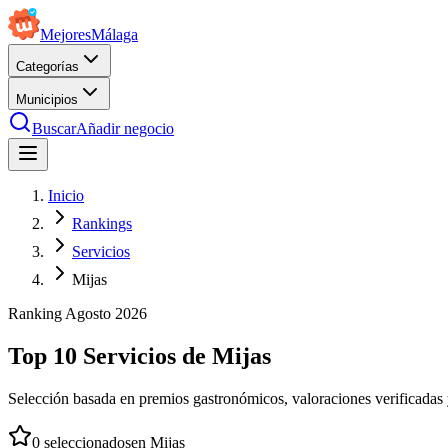
Mejores
Málaga
Categorías
Municipios
Buscar
Añadir negocio
Inicio
Rankings
Servicios
Mijas
Ranking
Agosto
2026
Top 10 Servicios de Mijas
Selección basada en premios gastronómicos, valoraciones verificadas y
0
seleccionados
en
Mijas