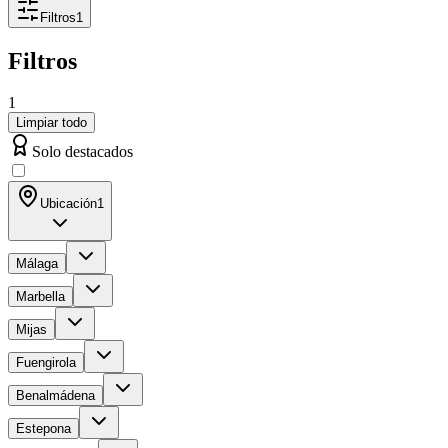
Filtros
1
Filtros
1
Limpiar todo
Solo destacados
Ubicación
1
Málaga
Marbella
Mijas
Fuengirola
Benalmádena
Estepona