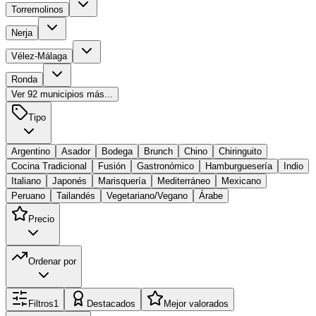
Torremolinos
Nerja
Vélez-Málaga
Ronda
Ver
92
municipios más...
Tipo
Argentino
Asador
Bodega
Brunch
Chino
Chiringuito
Cocina Tradicional
Fusión
Gastronómico
Hamburguesería
Indio
Italiano
Japonés
Marisquería
Mediterráneo
Mexicano
Peruano
Tailandés
Vegetariano/Vegano
Árabe
Precio
Ordenar por
Filtros
1
Destacados
Mejor valorados