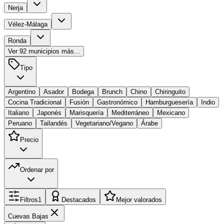
Nerja
Vélez-Málaga
Ronda
Ver
92
municipios más...
Tipo
Argentino
Asador
Bodega
Brunch
Chino
Chiringuito
Cocina Tradicional
Fusión
Gastronómico
Hamburguesería
Indio
Italiano
Japonés
Marisquería
Mediterráneo
Mexicano
Peruano
Tailandés
Vegetariano/Vegano
Árabe
Precio
Ordenar por
Filtros
1
Destacados
Mejor valorados
Cuevas Bajas