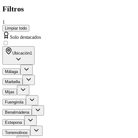
Filtros
1
Limpiar todo
Solo destacados
Ubicación
1
Málaga
Marbella
Mijas
Fuengirola
Benalmádena
Estepona
Torremolinos