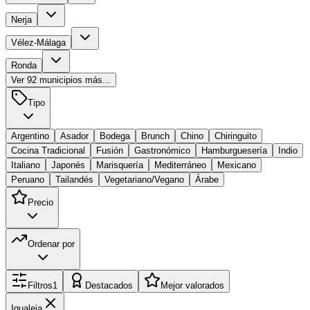
Nerja
Vélez-Málaga
Ronda
Ver
92
municipios más...
Tipo
Argentino
Asador
Bodega
Brunch
Chino
Chiringuito
Cocina Tradicional
Fusión
Gastronómico
Hamburguesería
Indio
Italiano
Japonés
Marisquería
Mediterráneo
Mexicano
Peruano
Tailandés
Vegetariano/Vegano
Árabe
Precio
Ordenar por
Filtros
1
Destacados
Mejor valorados
Igualeja