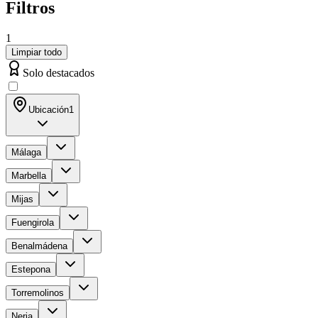
Filtros
1
Limpiar todo
Solo destacados
Ubicación
1
Málaga
Marbella
Mijas
Fuengirola
Benalmádena
Estepona
Torremolinos
Nerja