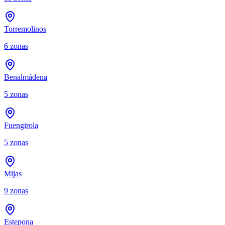
Torremolinos
6
zonas
Benalmádena
5
zonas
Fuengirola
5
zonas
Mijas
9
zonas
Estepona