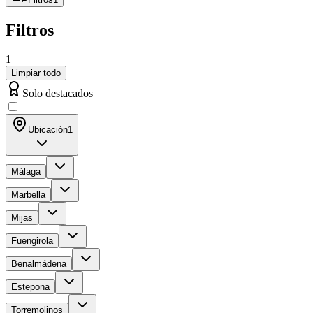
Filtros
1
Limpiar todo
Solo destacados
Ubicación
1
Málaga
Marbella
Mijas
Fuengirola
Benalmádena
Estepona
Torremolinos