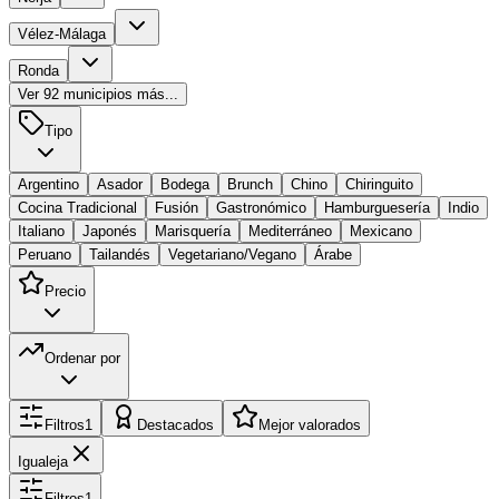
Vélez-Málaga
Ronda
Ver
92
municipios más...
Tipo
Argentino
Asador
Bodega
Brunch
Chino
Chiringuito
Cocina Tradicional
Fusión
Gastronómico
Hamburguesería
Indio
Italiano
Japonés
Marisquería
Mediterráneo
Mexicano
Peruano
Tailandés
Vegetariano/Vegano
Árabe
Precio
Ordenar por
Filtros
1
Destacados
Mejor valorados
Igualeja
Filtros
1