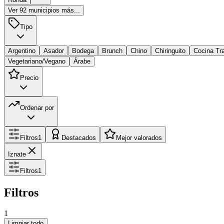
Ver
92
municipios más...
Tipo
Argentino
Asador
Bodega
Brunch
Chino
Chiringuito
Cocina Tra
Vegetariano/Vegano
Árabe
Precio
Ordenar por
Filtros
1
Destacados
Mejor valorados
Iznate
Filtros
1
Filtros
1
Limpiar todo