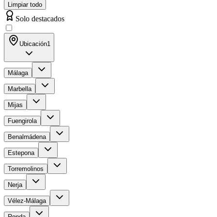
Limpiar todo
Solo destacados
Ubicación
1
Málaga
Marbella
Mijas
Fuengirola
Benalmádena
Estepona
Torremolinos
Nerja
Vélez-Málaga
Ronda