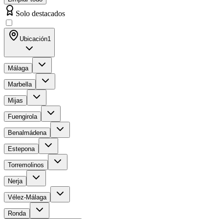
Solo destacados
Ubicación
1
Málaga
Marbella
Mijas
Fuengirola
Benalmádena
Estepona
Torremolinos
Nerja
Vélez-Málaga
Ronda