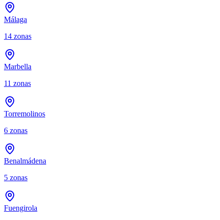
Málaga
14
zonas
Marbella
11
zonas
Torremolinos
6
zonas
Benalmádena
5
zonas
Fuengirola