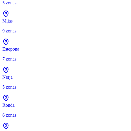
5
zonas
Mijas
9
zonas
Estepona
7
zonas
Nerja
5
zonas
Ronda
6
zonas