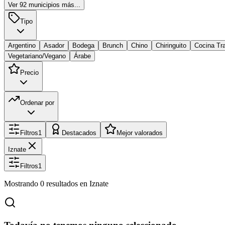
Ver
92
municipios más...
Tipo
Argentino
Asador
Bodega
Brunch
Chino
Chiringuito
Cocina Tra
Vegetariano/Vegano
Árabe
Precio
Ordenar por
Filtros
1
Destacados
Mejor valorados
Iznate
Filtros
1
Mostrando
0
resultados
en Iznate