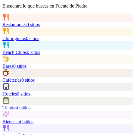
Encuentra lo que buscas en
Fuente de Piedra
Restaurantes
0
sitios
Chiringuitos
0
sitios
Beach Clubs
0
sitios
Bares
0
sitios
Cafeterías
0
sitios
Hoteles
0
sitios
Tiendas
0
sitios
Bienestar
0
sitios