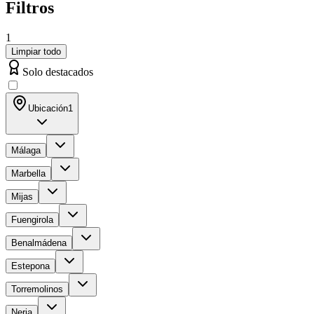
Filtros
1
Limpiar todo
Solo destacados
Ubicación
1
Málaga
Marbella
Mijas
Fuengirola
Benalmádena
Estepona
Torremolinos
Nerja