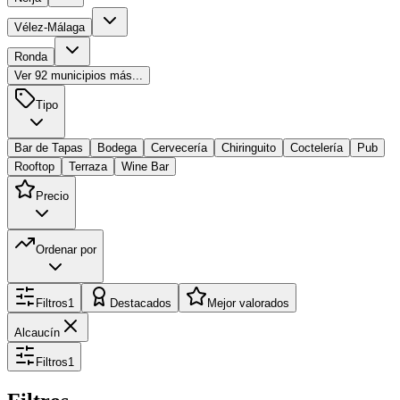
Vélez-Málaga
Ronda
Ver
92
municipios más...
Tipo
Bar de Tapas
Bodega
Cervecería
Chiringuito
Coctelería
Pub
Rooftop
Terraza
Wine Bar
Precio
Ordenar por
Filtros
1
Destacados
Mejor valorados
Alcaucín
Filtros
1