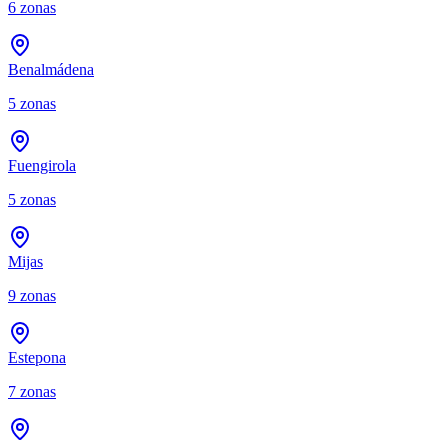
6
zonas
Benalmádena
5
zonas
Fuengirola
5
zonas
Mijas
9
zonas
Estepona
7
zonas