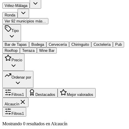
Vélez-Málaga
Ronda
Ver
92
municipios más...
Tipo
Bar de Tapas
Bodega
Cervecería
Chiringuito
Coctelería
Pub
Rooftop
Terraza
Wine Bar
Precio
Ordenar por
Filtros
1
Destacados
Mejor valorados
Alcaucín
Filtros
1
Mostrando
0
resultados
en Alcaucín