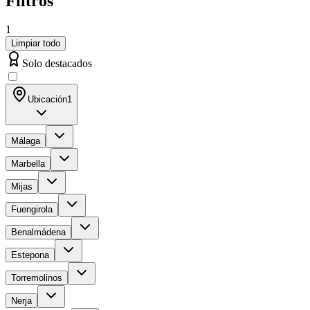
Filtros
1
Limpiar todo
Solo destacados
Ubicación
1
Málaga
Marbella
Mijas
Fuengirola
Benalmádena
Estepona
Torremolinos
Nerja