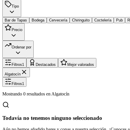
Tipo
Bar de Tapas
Bodega
Cervecería
Chiringuito
Coctelería
Pub
R
Precio
Ordenar por
Filtros
1
Destacados
Mejor valorados
Algatocín
Filtros
1
Mostrando
0
resultados
en Algatocín
Todavía no tenemos ninguno seleccionado
Aún no hemos añadido bares y copas a nuestra selección. ¿Conoces a