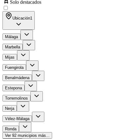
Solo destacados
Ubicación
1
Málaga
Marbella
Mijas
Fuengirola
Benalmádena
Estepona
Torremolinos
Nerja
Vélez-Málaga
Ronda
Ver
92
municipios más...