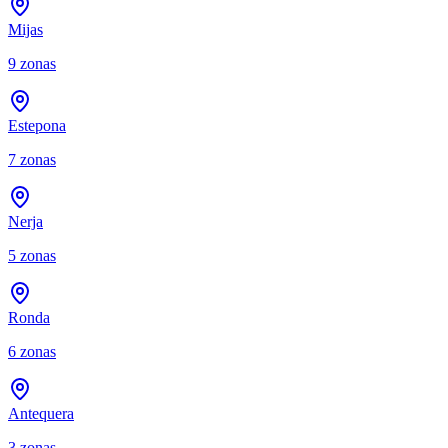
Mijas
9
zonas
Estepona
7
zonas
Nerja
5
zonas
Ronda
6
zonas
Antequera
3
zonas