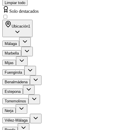
Limpiar todo
Solo destacados
Ubicación
1
Málaga
Marbella
Mijas
Fuengirola
Benalmádena
Estepona
Torremolinos
Nerja
Vélez-Málaga
Ronda