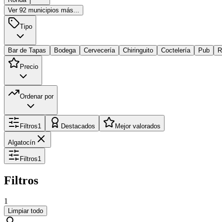
Ver
92
municipios más...
Tipo
Bar de Tapas
Bodega
Cervecería
Chiringuito
Coctelería
Pub
R
Precio
Ordenar por
Filtros
1
Destacados
Mejor valorados
Algatocín
Filtros
1
Filtros
1
Limpiar todo