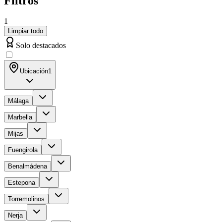
Filtros
1
Limpiar todo
Solo destacados
Ubicación
1
Málaga
Marbella
Mijas
Fuengirola
Benalmádena
Estepona
Torremolinos
Nerja