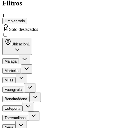
Filtros
1
Limpiar todo
Solo destacados
Ubicación
1
Málaga
Marbella
Mijas
Fuengirola
Benalmádena
Estepona
Torremolinos
Nerja