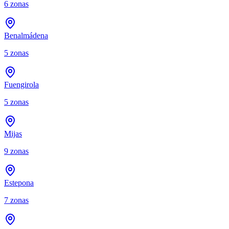
6
zonas
Benalmádena
5
zonas
Fuengirola
5
zonas
Mijas
9
zonas
Estepona
7
zonas