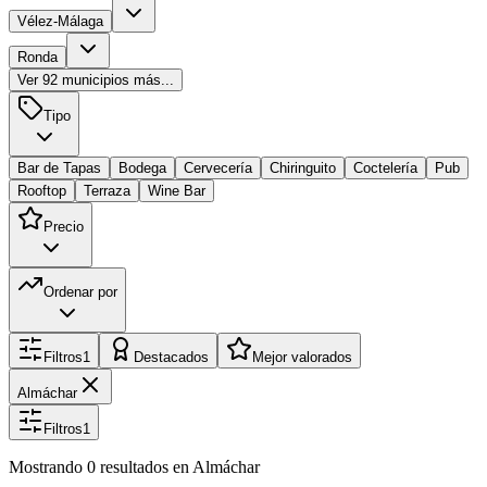
Vélez-Málaga
Ronda
Ver
92
municipios más...
Tipo
Bar de Tapas
Bodega
Cervecería
Chiringuito
Coctelería
Pub
Rooftop
Terraza
Wine Bar
Precio
Ordenar por
Filtros
1
Destacados
Mejor valorados
Almáchar
Filtros
1
Mostrando
0
resultados
en Almáchar