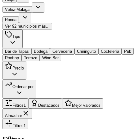
Vélez-Málaga
Ronda
Ver
92
municipios más...
Tipo
Bar de Tapas
Bodega
Cervecería
Chiringuito
Coctelería
Pub
Rooftop
Terraza
Wine Bar
Precio
Ordenar por
Filtros
1
Destacados
Mejor valorados
Almáchar
Filtros
1