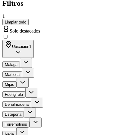
Filtros
1
Limpiar todo
Solo destacados
Ubicación
1
Málaga
Marbella
Mijas
Fuengirola
Benalmádena
Estepona
Torremolinos
Nerja