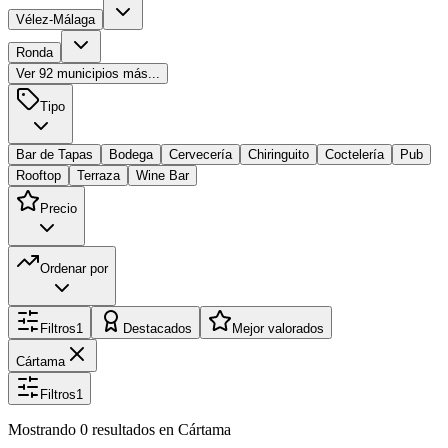
Vélez-Málaga
Ronda
Ver
92
municipios más...
Tipo
Bar de Tapas
Bodega
Cervecería
Chiringuito
Coctelería
Pub
Rooftop
Terraza
Wine Bar
Precio
Ordenar por
Filtros
1
Destacados
Mejor valorados
Cártama
Filtros
1
Mostrando
0
resultados
en Cártama