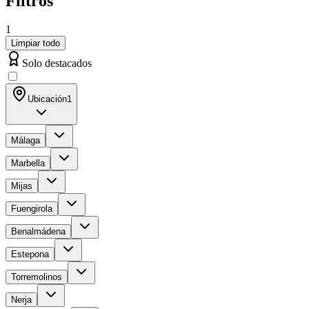
Filtros
1
Limpiar todo
Solo destacados
Ubicación
1
Málaga
Marbella
Mijas
Fuengirola
Benalmádena
Estepona
Torremolinos
Nerja