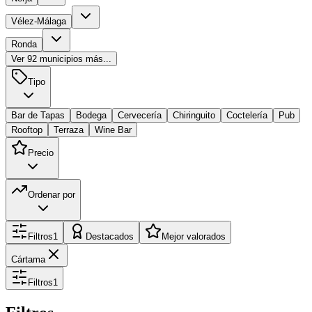
Vélez-Málaga
Ronda
Ver
92
municipios más...
Tipo
Bar de Tapas
Bodega
Cervecería
Chiringuito
Coctelería
Pub
Rooftop
Terraza
Wine Bar
Precio
Ordenar por
Filtros
1
Destacados
Mejor valorados
Cártama
Filtros
1