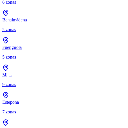
6
zonas
Benalmádena
5
zonas
Fuengirola
5
zonas
Mijas
9
zonas
Estepona
7
zonas