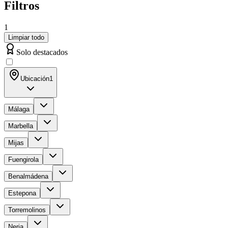
Filtros
1
Limpiar todo
Solo destacados
Ubicación
1
Málaga
Marbella
Mijas
Fuengirola
Benalmádena
Estepona
Torremolinos
Nerja