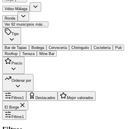
Vélez-Málaga
Ronda
Ver
92
municipios más...
Tipo
Bar de Tapas
Bodega
Cervecería
Chiringuito
Coctelería
Pub
Rooftop
Terraza
Wine Bar
Precio
Ordenar por
Filtros
1
Destacados
Mejor valorados
El Borge
Filtros
1