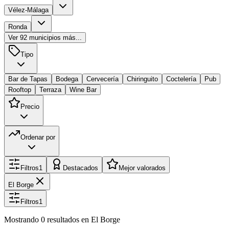
Vélez-Málaga
Ronda
Ver
92
municipios más...
Tipo
Bar de Tapas
Bodega
Cervecería
Chiringuito
Coctelería
Pub
Rooftop
Terraza
Wine Bar
Precio
Ordenar por
Filtros
1
Destacados
Mejor valorados
El Borge
Filtros
1
Mostrando
0
resultados
en El Borge