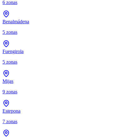
6
zonas
Benalmádena
5
zonas
Fuengirola
5
zonas
Mijas
9
zonas
Estepona
7
zonas