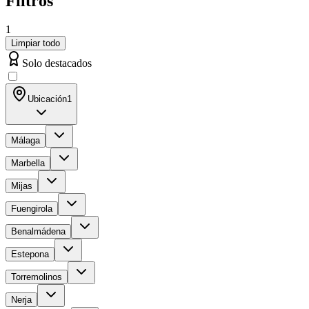
Filtros
1
Limpiar todo
Solo destacados
Ubicación
1
Málaga
Marbella
Mijas
Fuengirola
Benalmádena
Estepona
Torremolinos
Nerja