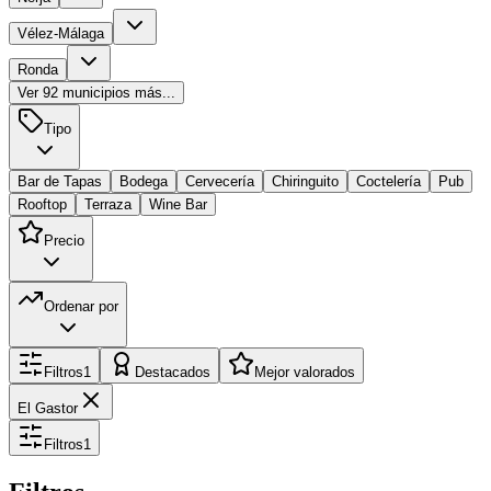
Vélez-Málaga
Ronda
Ver
92
municipios más...
Tipo
Bar de Tapas
Bodega
Cervecería
Chiringuito
Coctelería
Pub
Rooftop
Terraza
Wine Bar
Precio
Ordenar por
Filtros
1
Destacados
Mejor valorados
El Gastor
Filtros
1