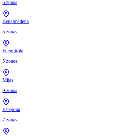
6
zonas
Benalmádena
5
zonas
Fuengirola
5
zonas
Mijas
9
zonas
Estepona
7
zonas