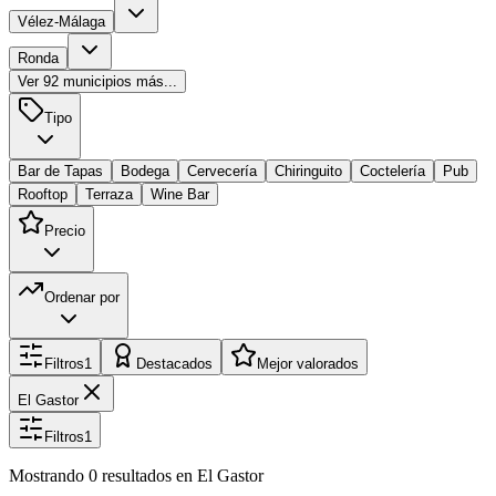
Vélez-Málaga
Ronda
Ver
92
municipios más...
Tipo
Bar de Tapas
Bodega
Cervecería
Chiringuito
Coctelería
Pub
Rooftop
Terraza
Wine Bar
Precio
Ordenar por
Filtros
1
Destacados
Mejor valorados
El Gastor
Filtros
1
Mostrando
0
resultados
en El Gastor