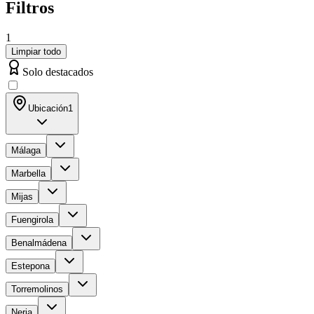
Filtros
1
Limpiar todo
Solo destacados
Ubicación
1
Málaga
Marbella
Mijas
Fuengirola
Benalmádena
Estepona
Torremolinos
Nerja